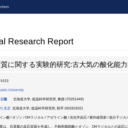
chers
al Research Report
質に関する実験的研究:古大気の酸化能
74153
aido University
 公隆
北海道大学, 低温科学研究所, 教授 (70201449)
内 直彦
北海道大学, 低温科学研究所, 助手 (00281832)
イン酸 / オゾン / OHラジカル / アゼライン酸 / 光化学反応 / 紫外線照射 / 低分子ジ
度は、石英製の反応容器を作成し、不飽和脂肪酸とオゾン、OHラジカルとの反応