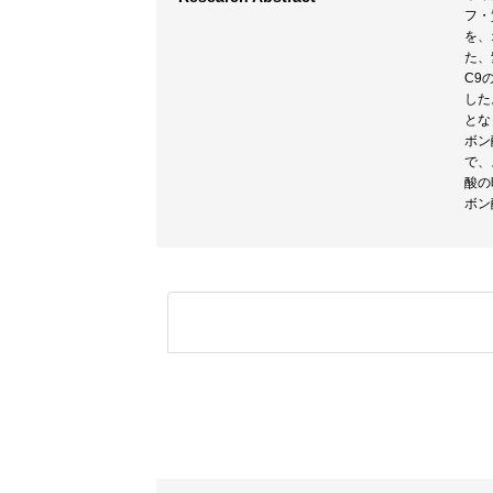
フ・
を、
た、
C9
した
とな
ボン
で、
酸の
ボン