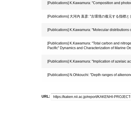
[Publications] K.Kawamura: "Composition and photoch
[Publications] 大河内 直彦: "古環境の復元する指標と
[Publications] K.Kawamura: "Molecular distributions 
[Publications] K.Kawamura: "Total carbon and nitroge
Pacific" Dynamics and Characterization of Marine Org
[Publications] K.Kawamura: "Implication of azelaic a
[Publications] N.Ohkouchi: "Depth ranges of alkenone
URL: