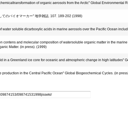
emicaltransformation of organic aerosols from the Arctic" Global Environmental R
してのバイオマーカー" 地学雑誌. 107. 189-202 (1998)
of water soluble dicarboxylic acids in marine aerosols over the Pacific Ocean inc
n contens and molecular composition of watersoluble organic matter in the marine 
anic Matter. (in press). (1999)
cid in a Greenland ice core for oceanic and atmospheric change in high latitudes" G
 production in the Central Pacific Ocean" Global Biogeochemical Cycles. (in press