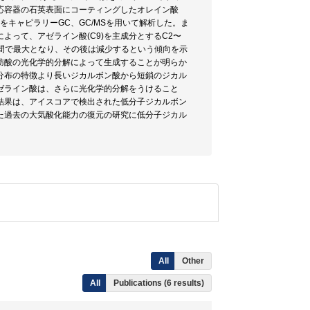
応容器の石英表面にコーティングしたオレイン酸
キャピラリーGC、GC/MSを用いて解析した。ま
って、アゼライン酸(C9)を主成分とするC2〜
時間で最大となり、その後は減少するという傾向を示
肪酸の光化学的分解によって生成することが明らか
分布の特徴より長いジカルボン酸から短鎖のジカル
ゼライン酸は、さらに光化学的分解をうけること
結果は、アイスコアで検出された低分子ジカルボン
た過去の大気酸化能力の復元の研究に低分子ジカル
All
Other
All
Publications (6 results)