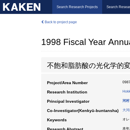
Search Research Projects
Search Resear
Back to project page
1998 Fiscal Year Annu
不飽和脂肪酸の光化学的変
098
Project/Area Number
Hokk
Research Institution
河村
Principal Investigator
大河
Co-Investigator(Kenkyū-buntansha)
オレ
Keywords
本年
Research Abstract