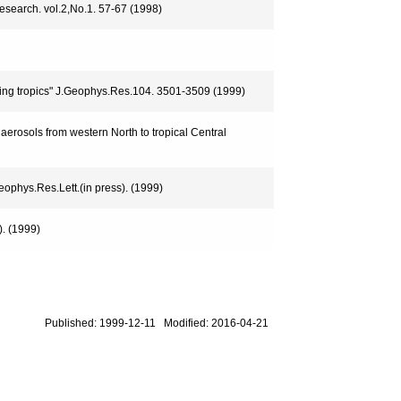
esearch. vol.2,No.1. 57-67 (1998)
luding tropics" J.Geophys.Res.104. 3501-3509 (1999)
aerosols from western North to tropical Central
eophys.Res.Lett.(in press). (1999)
). (1999)
Published: 1999-12-11 Modified: 2016-04-21