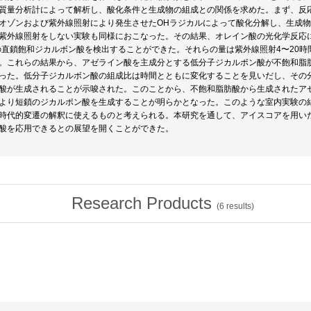
質量分析計によって解析し、酸化条件と生成物の組成との関係を求めた。まず、反
オゾンおよび紫外線照射により発生させたOHラジカルによって酸化分解し、生成物を
紫外線照射をしない実験も同様におこなった。その結果、オレイン酸の光化学反応によ
の直鎖飽和ジカルボン酸を検出することができた。それらの量は紫外線照射4〜20
。これらの結果から、アゼライン酸を主成分とする低分子ジカルボン酸が不飽和脂
った。低分子ジカルボン酸の組成比は時間とともに変化することを見いだし、その
酸が生成されることが示唆された。このことから、不飽和脂肪酸から生成されたア
より短鎖のジカルポン酸を生成することが明らかとなった。このような室内実験の
時代的変遷の解釈に使えるものと考えられる。本研究を通して、アイスコアを用い
酸を応用できるとの展望を開くことができた。
Research Products
(
6
results)