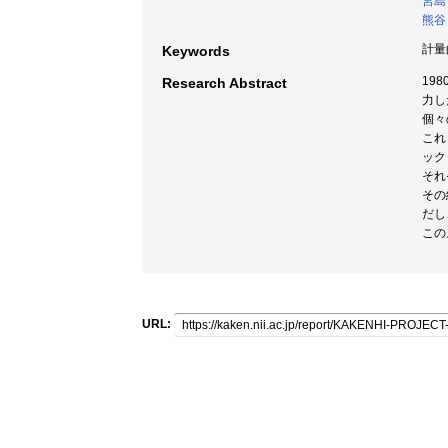
宮島
熊谷
計量
Keywords
19
Research Abstract
力し
個々
これ
ック
それ
その
だし
この
URL: