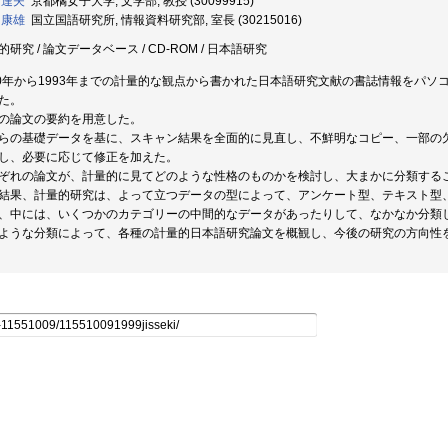
 達夫
京都橘女子大学, 文学部, 教授 (30099915)
 康雄
国立国語研究所, 情報資料研究部, 室長 (30215016)
的研究 / 論文データベース / CD-ROM / 日本語研究
80年から1993年までの計量的な観点から書かれた日本語研究文献の書誌情報をパ
た。
の論文の要約を用意した。
らの基礎データを基に、スキャン結果を全面的に見直し、不鮮明なコピー、一部の
し、必要に応じて修正を加えた。
ぞれの論文が、計量的に見てどのような性格のものかを検討し、大まかに分類する
結果、計量的研究は、よって立つデータの型によって、アンケート型、テキスト型
、中には、いくつかのカテゴリーの中間的なデータがあったりして、なかなか分類
ような分類によって、各種の計量的日本語研究論文を概観し、今後の研究の方向性