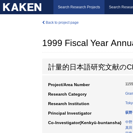
Search Research Projects
Search Resear
Back to project page
1999 Fiscal Year Annu
計量的日本語研究文献のC
115
Project/Area Number
Gran
Research Category
Toky
Research Institution
荻野
Principal Investigator
中野
Co-Investigator(Kenkyū-buntansha)
真田