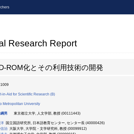
chers
al Research Report
D-ROM化とその利用技術の開発
51009
t-in-Aid for Scientific Research (B)
o Metropolitan University
 綱男
東京都立大学, 人文学部, 教授 (00111443)
 洋
国立国語研究所, 日本語教育センター, センター長 (40000426)
 信治
大阪大学, 大学院・文学研究科, 教授 (00099912)