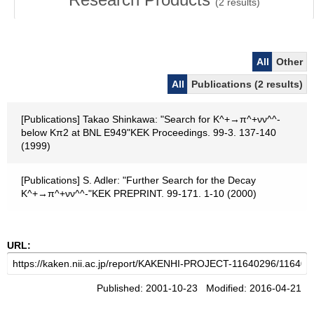
(
2
results)
All
Other
All
Publications (2 results)
[Publications] Takao Shinkawa: "Search for K^+→π^+νν^^-
below Kπ2 at BNL E949"KEK Proceedings. 99-3. 137-140
(1999)
[Publications] S. Adler: "Further Search for the Decay
K^+→π^+νν^^-"KEK PREPRINT. 99-171. 1-10 (2000)
URL:
Published: 2001-10-23 Modified: 2016-04-21