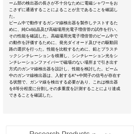
ーム部の検出器の長さが不十分なために電磁シャワーをお
こさずに通過することによることが主であることを確認し
た。
ビーム中で動作するガンマ線検出器を製作しテストするた
めに、純CsI結晶及び高磁場用光電子増倍管の試作を行い、
その性能を確認した。高磁場用光電子増倍管のビーム中で
の動作を評価するために、発光ダイオード及びその駆動回
路の選択を行った。性能を比較するために、鉛とプラスチ
ックシンチレーションを積層し、シンチレーション光をシ
ンチレーションファイバーで磁場のない場所まで引き出す
方式のガンマ線検出器を設計し、性能を検討した。ビーム
中のガンマ線検出器は、入射するK^+中間子の信号が存在す
る状態で、ガンマ線を検出する必要があり、これは検出器
を8等分程度に分割しその多重度を計測することにより達成
できることを確認した。
Research Products