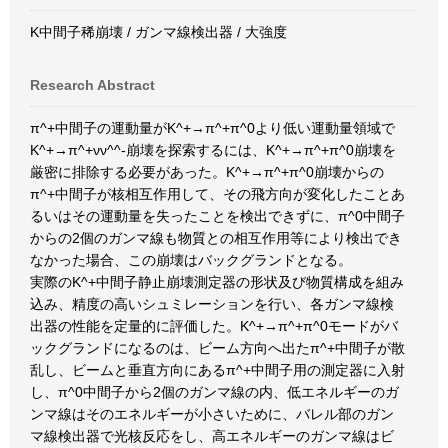
K中間子稀崩壊 / ガンマ線検出器 / 大強度
Research Abstract
π^+中間子の運動量がK^+→π^+π^0より低い運動量領域で
K^+→π^+νν^^-崩壊を探索するには、K^+→π^+π^0崩壊を
厳密に排除する必要があった。K^+→π^+π^0崩壊からの
π^+中間子が核相互作用して、その飛方向が変化したことあ
るいはその運動量を失ったことを検出できずに、π^0中間子
からの2個のガンマ線も物質との相互作用等により検出でき
なかった場合、この崩壊はバックグランドとなる。
実際のK^+中間子静止崩壊測定器の形状及び物質構成を組み
込み、精度の高いシュミレーションを行い、各ガンマ線検
出器の性能を定量的に評価した。K^+→π^+π^0モードがバ
ックグランドになるのは、ビーム方向へ出たπ^+中間子が散
乱し、ビームと垂直方向にあるπ^+中間子用の測定器に入射
し、π^0中間子から2個のガンマ線の内、低エネルギーのガ
ンマ線はそのエネルギーが小さいために、バレル部のガン
マ線検出器で光核反応をし、高エネルギーのガンマ線はビ