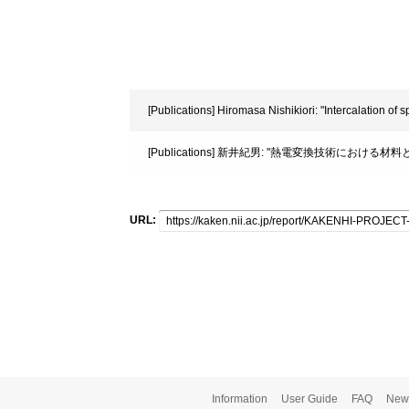
[Publications] Hiromasa Nishikiori: "Intercalation of
[Publications] 新井紀男: "熱電変換技術における材料
URL:
Information
User Guide
FAQ
New