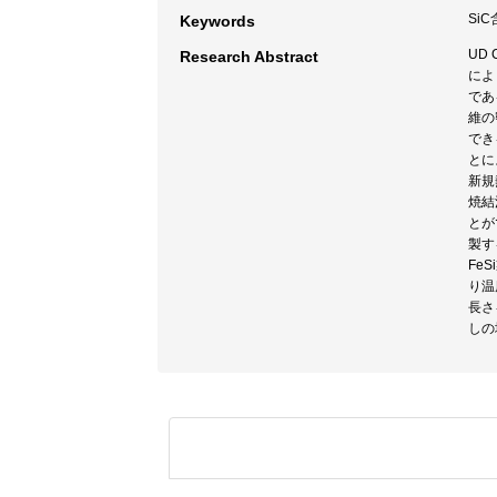
Si
Keywords
UD
Research Abstract
によ
であ
維の
でき
とに
新規
焼結
とが
製す
Fe
り温
長さ
しの