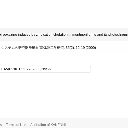
 spirooxazine induced by zinc cation chelation in montmorillonite and its photochro
とシステムの研究開発動向"流体熱工学研究. 35(2). 12-19 (2000)
s
Terms of Use
Attribution of KAKENHI