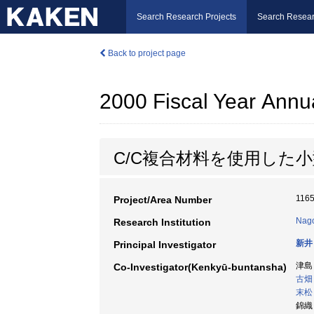
Search Research Projects
Search Resear
Back to project page
2000 Fiscal Year Annu
C/C複合材料を使用した
116
Project/Area Number
Nago
Research Institution
新井
Principal Investigator
津島
Co-Investigator(Kenkyū-buntansha)
古畑
末松
錦織