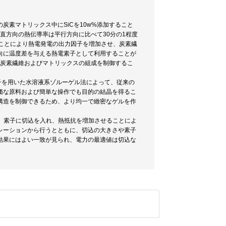
の炭素マトリックス中にSiCを10w%添加すること
垂直方向の熱伝導率は平行方向に比べて30分の1程度
することにより熱電発電の出力因子を増加させ、炭素繊
向に温度差を与える熱電素子として利用することが
の炭素繊維およびマトリックスの組成を制御するこ
位子を用いた水溶液系ゾルーゲル法によって、従来の
価な原料および簡単な操作でも目的の結晶を得るこ
構造を制御できるため、より均一で緻密なゲルを作
た。素子に切込を入れ、熱抵抗を増加させることによ
レーションから行うとともに、切込の大きさや素子
結果にはよい一致が見られ、電力の最適値は切込な