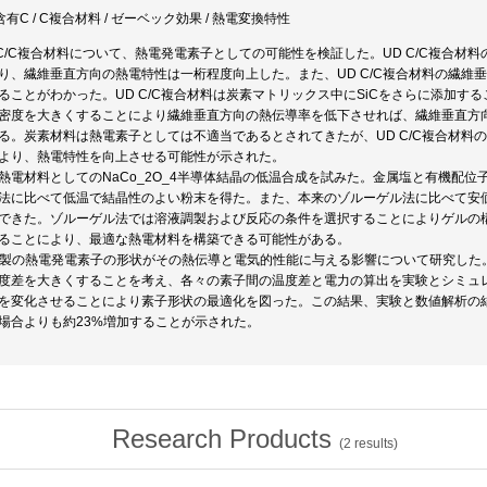
C含有C / C複合材料 / ゼーベック効果 / 熱電変換特性
 C/C複合材料について、熱電発電素子としての可能性を検証した。UD C/C複合材料
り、繊維垂直方向の熱電特性は一桁程度向上した。また、UD C/C複合材料の繊維
ることがわかった。UD C/C複合材料は炭素マトリックス中にSiCをさらに添加
密度を大きくすることにより繊維垂直方向の熱伝導率を低下させれば、繊維垂直方
る。炭素材料は熱電素子としては不適当であるとされてきたが、UD C/C複合材料
より、熱電特性を向上させる可能性が示された。
熱電材料としてのNaCo_2O_4半導体結晶の低温合成を試みた。金属塩と有機配
法に比べて低温で結晶性のよい粉末を得た。また、本来のゾルーゲル法に比べて安
できた。ゾルーゲル法では溶液調製および反応の条件を選択することによりゲルの
ることにより、最適な熱電材料を構築できる可能性がある。
Si製の熱電発電素子の形状がその熱伝導と電気的性能に与える影響について研究し
度差を大きくすることを考え、各々の素子間の温度差と電力の算出を実験とシミュ
を変化させることにより素子形状の最適化を図った。この結果、実験と数値解析の
場合よりも約23%増加することが示された。
Research Products
(
2
results)