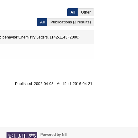
All
Other
All
Publications (2 results)
mic behavior"Chemistry Letters. 1142-1143 (2000)
Published: 2002-04-03 Modified: 2016-04-21
Powered by NII