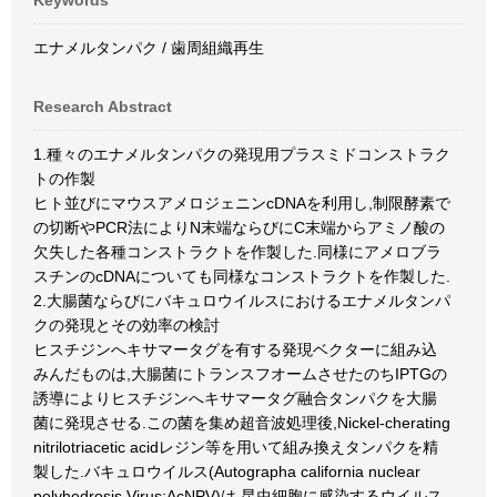
Keywords
エナメルタンパク / 歯周組織再生
Research Abstract
1.種々のエナメルタンパクの発現用プラスミドコンストラク
トの作製
ヒト並びにマウスアメロジェニンcDNAを利用し,制限酵素で
の切断やPCR法によりN末端ならびにC末端からアミノ酸の
欠失した各種コンストラクトを作製した.同様にアメロブラ
スチンのcDNAについても同様なコンストラクトを作製した.
2.大腸菌ならびにバキュロウイルスにおけるエナメルタンパ
クの発現とその効率の検討
ヒスチジンへキサマータグを有する発現ベクターに組み込
みんだものは,大腸菌にトランスフオームさせたのちIPTGの
誘導によりヒスチジンへキサマータグ融合タンパクを大腸
菌に発現させる.この菌を集め超音波処理後,Nickel-cherating
nitrilotriacetic acidレジン等を用いて組み換えタンパクを精
製した.バキュロウイルス(Autographa california nuclear
polyhedrosis Virus:AcNPV)は,昆虫細胞に感染するウイルス