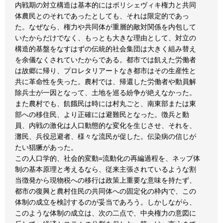
内戦期の対立構造は基本的にはボリシェヴィキ権力と共同
体農民とのそれであったとしても、それは限定的であっ
た。なぜなら、権力や共同体が重層的敵対関係を内包して
いたからだけでなく、もっとも大きな理由として、対立の
構造的基盤をなすはずの伝統的社会集団は大きく組み替え
を余儀なくされていたからである。都市では飢えた労働者
は故郷に帰り、プロレタリアートなき都市はその生産性と
共に革命性を失った。農村では、帰還した労働者や動員解
除兵士が一因となって、土地を巡る紛争が絶えなかった。
また農村でも、飢餓民は時には村丸ごと、南東部または東
部への移住民、より正確には避難民となった。徴兵と動
員、内戦の激化は人口動態的な変化を生じさせ、それを、
灘民、兵役忌避者、様々な流民が促した。伝染病の信じが
たい猖獗があった。
この人口学的、社会的変動=流動化の再編過程を、ネップ体
制の基本原理と考えるなら、従来主張されているような割
当徴発から現物税への移行は政策上重要な意味を持たず、
都市の復興と農村住民の共同体への固定化の枠内で、この
体制の成立を検討するのが妥当であろう。しかしながら、
このような体制の成立は、次の二点で、中央権力の意図に