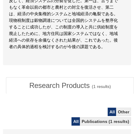
反して、経済システムの分裂を促した。第一は、言うまで
もなく革命以前の都市と農村との対立を復活させ、第二
は、経済の中央集権的システムと地域経済の亀裂である。
現物税制度は穀物調達については全国的システムを整序化
することに成功したが、この制度の導入と共に供給制度を
廃止したために、地方住民は国家システムではなく、地域
経済への依存を余儀なくされた結果が、これであった。後
者の具体的過程を検討するのが今後の課題である。
Research Products
(
1
results)
All
Other
All
Publications (1 results)