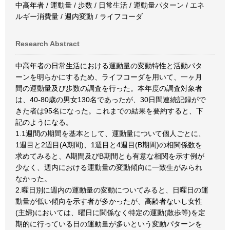
中高年者 / 運動量 / 歩数 / 日常生活 / 運動量パターン / エネ
ルギー消費量 / 週内変動 / ライフコーダ
Research Abstract
中高年者の日常生活における運動量の変動特性と活動パタ
ーンを明らかにするため、ライフコーダを用いて、一ヶ月
間の運動量及び歩数の調査を行った。本年度の調査対象者
は、40-80歳の男女130名であったが、30日間連続記録がで
きた者は95名になった。これまでの結果を要約すると、下
記のようになる。
1.1週間の期間を基本として、運動量について個人ごとに、
1週目と2週目(A期間)、1週目と4週目(B期間)の相関係数を
求めてみると、A期間及びB期間とも有意な相関を示す例が
少なく、週内における運動量の変動傾向に一致生がみられ
なかった。
2.曜日別に週内の運動量の変動についてみると、日曜日の運
動量が低い傾向を示す者が多かったが、高齢者ないし女性
(主婦)においては、曜日に関係なく特定の運動(散歩等)を定
期的に行っている日の運動量が多いという変動パターンを