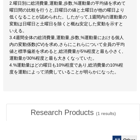
2.曜日別に総消費量,運動量,歩数,%運動量の平均値を求めて
曜日間の比較を行うと,日曜日の値と土曜日が他の曜日より
低くなることが認められた。したがって,1週間内の運動量の
変動は日曜日と土曜日を除くと概ね安定した変動を示すと
いえる。
3.4週間全体の総消費量,運動量,歩数,%運動量における個人
内の変動係数(CV)を求め,さらにこれらについて全員の平均
値と標準偏差を求めると,総消費量が5%程度と最も小さく,
運動量が30%程度と最も大きくなっていた。
4.%運動量はどの曜日も10%程度であり,総消費量の10%程
度を運動によって消費していることが明らかになった。
Research Products
(
1
results)