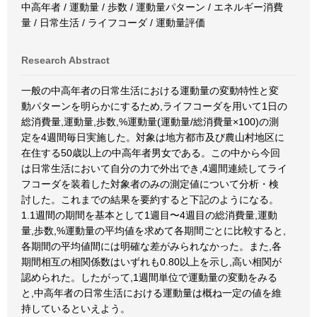
中高年者 / 運動量 / 歩数 / 運動量パターン / エネルギー消費
量 / 日常生活 / ライフコーダ / 運動量評価
Research Abstract
一般の中高年者の日常生活における運動量の変動特性と変
動パターンを明らかにするため,ライフコーダを用いて1日の
総消費量,運動量,歩数,%運動量(運動量/総消費量×100)の測
定を4週間毎日実施した。対象は地方都市及び農山村地区に
在住する50歳以上の中高年者男女である。この中から今回
は日常生活において自分の力で外出でき,4週間連続してライ
フコーダを装着した対象者のみの測定値について分析・検
討した。これまでの結果を要約すると下記のようになる。
1.1週間の期間を基本として1週目〜4週目の総消費量,運動
量,歩数,%運動量の平均値を求めて各期間ごとに比較すると,
各期間の平均値間には明確な差がみられなかった。また,各
期間相互の相関係数はいずれも0.80以上を示し,高い相関が
認められた。したがって,1週間単位で運動量の変動をみる
と,中高年者の日常生活における運動量は概ね一定の値を維
持しているといえよう。