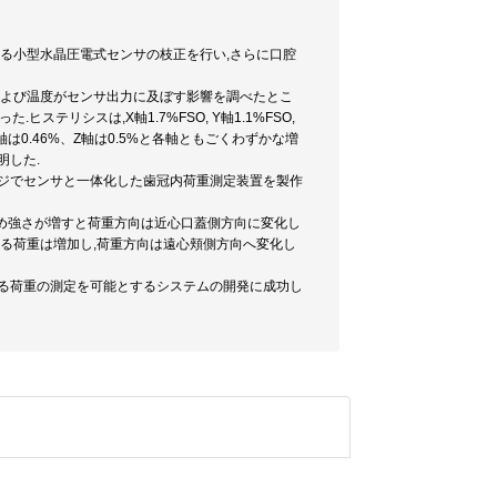
する小型水晶圧電式センサの枝正を行い,さらに口腔
および温度がセンサ出力に及ぼす影響を調べたとこ
.ヒステリシスは,X軸1.7%FSO, Y軸1.1%FSO,
Y軸は0.46%、Z軸は0.5%と各軸ともごくわずかな増
明した.
ネジでセンサと一体化した歯冠内荷重測定装置を製作
しめ強さが増すと荷重方向は近心口蓋側方向に変化し
わる荷重は増加し,荷重方向は遠心頬側方向へ変化し
わる荷重の測定を可能とするシステムの開発に成功し