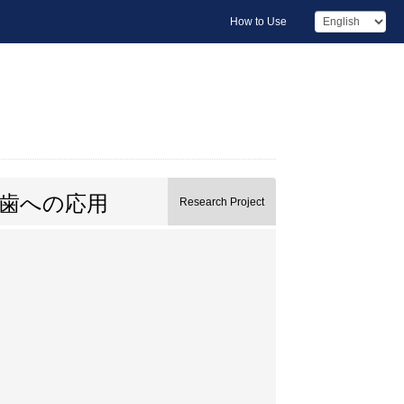
How to Use
歯への応用
Research Project