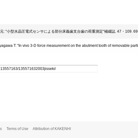
 厨川常元: "小型水晶圧電式センサによる部分床義歯支台歯の荷重測定"補綴誌. 47・109. 69 (
yagawa T: "In vivo 3-D force measurement on the abutment tooth of removable partial
s
Terms of Use
Attribution of KAKENHI