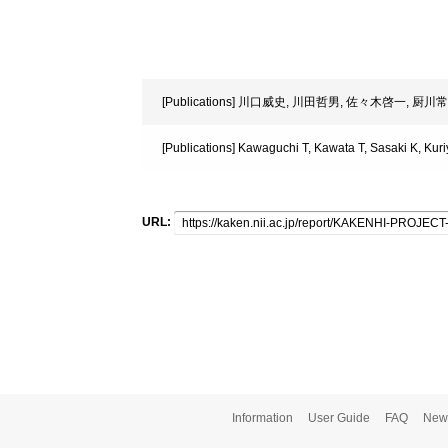
[Publications] 川口威史, 川田哲男, 佐々木啓一,
[Publications] Kawaguchi T, Kawata T, Sasaki K, Kuri
URL:
Information
User Guide
FAQ
New