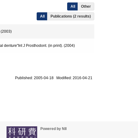
All
Other
All
Publications (2 results)
2003)
 denture"Int J Prosthodont. (in print). (2004)
Published: 2005-04-18 Modified: 2016-04-21
Powered by NII