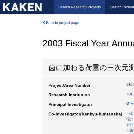
Search Research Projects
Search Resear
Back to project page
2003 Fiscal Year Annu
歯に加わる荷重の三次元
135
Project/Area Number
TOH
Research Institution
佐々
Principal Investigator
小山
Co-Investigator(Kenkyū-buntansha)
稲井
厨川
川田