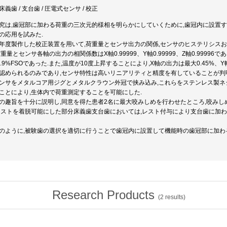
床義歯 / 支台歯 / 圧電式センサ / 校正
究は,歯冠部に加わる荷重の三次元的様相を明らかにしていくために,歯冠内に設置
の応用を試みた.
年度製作した校正装置を用いて,荷重量とセンサ出力の関係,センサのヒステリシス
荷重量とセンサ各軸の出力の相関係数はX軸0.99999、Y軸0.99999、Z軸0.99996であった
0.9%FSOであった.また,温度が10度上昇することにより,X軸の出力は最大0.45%、
認められるのみであり,センサ特性は高いリニアリティと精度を有していることが判
ンサをメタルコア用ジグとメタルクラウン外冠で挟み込み,これらをステンレス製
ことにより,生体内で荷重測定することを可能にした.
の趣旨を十分に説明し,同意を得た患者2名に最大咬みしめを行わせたところ,咬み
レストを着脱可能にした部分床義歯支台歯においては,レスト付与により支台歯に加
のように,被験歯の選択を適切に行うことで歯冠内に設置して機能時の歯冠部に加
Research Products
(
2
results)