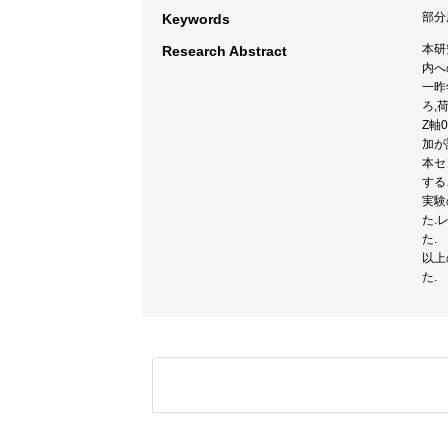
部分
Keywords
本研
Research Abstract
内へ
一昨
ろ,
Z軸
加が
本セ
する
実験
た.
た.
以上
た.