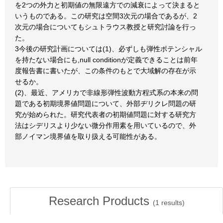
を2つの外力と初期値の無限遠方での減衰によって決まると
いうものである。この研究は空間3次元の場合であるが、2
次元の場合についてもシュトラウス教授と研究討論を行っ
た。
3今後の研究計画については(1)、必ずしも弾性ポテンシャル
を持たない場合にも,null conditionが定義できることは前年
度報告書に書いたが、この条件のもとで大域解の存在が示
せるか。
(2)、最近、アメリカで非線形弾性波動方程式系の本来の問
題である初期境界値問題について、外部ヂリクレ問題の研
究が始められた。研究代表者の初期値問題に対する研究方
法はシデリスより少ない微分作用素を用いているので、外
部ノイマン境界値を取り扱える可能性がある。
Research Products
(
1
results)