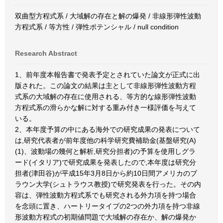
双曲型方程式系 / 大域解の存在と解の爆発 / 非線形弾性波動
方程式系 / 等方性 / 弾性ポテンシャル / null condition
Research Abstract
1、前年度本報告書で発表予定とされていた論文が正式に出
版された。この論文の結果は主として非線形弾性波動方程
式系の大域解の存在に使用される、等方的な線形弾性波動
方程式系の滑らかな解に対する重み付き一様評価を与えて
いる。
2、本年度予算の中にある海外での研究成果の発表について
は,研究代表者が前年度他の科学研究費補助金(基盤研究(A)
(1)、波動場の幾何と解析,研究分担者)の予算を使用しグラ
ード(イタリア)で研究成果を発表したので,本年度は研究分
担者(津田谷)が平成15年3月8日から約10日間アメリカのブ
ラウン大学(シュトラウス教授)で研究発表を行った。その内
容は、弾性波動方程式系でも研究される外力項を持つ場合
を念頭に置き、ハートリータイプの2つの外力項を持つ非線
形波動方程式の初期値問題で大域解の存在か、解の爆発か