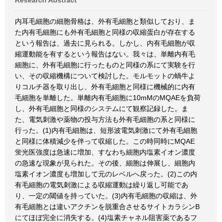
Research Abstract
内耳毛細胞の細胞骨格は、外有毛細胞と類似しており、ま
た内有毛細胞にも外有毛細胞と同様の収縮蛋白が存在する
という報告は、過去に見られる。しかし、内有毛細胞が収
縮運動能を有するという報告はない。我々は、単離内有毛
細胞に、外有毛細胞に行ったものと同様の系にて実験を行
い、その収縮機構について検討した。モルモットの蝸牛よ
りコルチ器を取り出し、外有毛細胞と同様に機械的に内有
毛細胞を単離した。単離内有毛細胞に10mMのMQAEを負荷
し、外有毛細胞と同様のシステムにて観察記録した。ま
た、電気刺激や薬物の投与方法も外有毛細胞の系と同様に
行った。(1)内有毛細胞は、短形波電気刺激にて外有毛細胞
と同様に体積減少を伴って収縮した。この時同時にMQAE
蛍光医強度は急速に増加、すなわち細胞内塩素イオン濃度
の急速な現象が見られた。その後、細胞は伸展し、細胞内
塩素イオン濃度も増加して元のレベルへ戻った。(2)この内
有毛細胞の電気刺激による収縮運動は繰り返し可能であ
り、一定の閾値を持っていた。(3)内有毛細胞の収縮は、外
有毛細胞とは違いアクチンを脱重合させるサイトカラシンB
にてほぼ完全に消失する。(4)塩素チャネル阻害薬であるフ