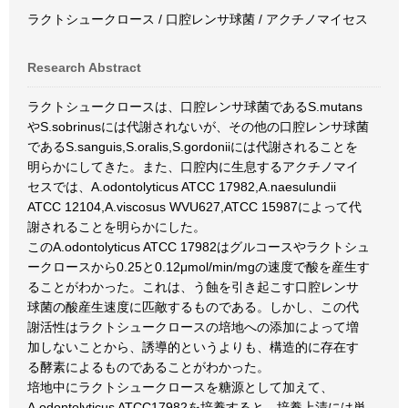
ラクトシュークロース / 口腔レンサ球菌 / アクチノマイセス
Research Abstract
ラクトシュークロースは、口腔レンサ球菌であるS.mutans
やS.sobrinusには代謝されないが、その他の口腔レンサ球菌
であるS.sanguis,S.oralis,S.gordoniiには代謝されることを
明らかにしてきた。また、口腔内に生息するアクチノマイ
セスでは、A.odontolyticus ATCC 17982,A.naesulundii
ATCC 12104,A.viscosus WVU627,ATCC 15987によって代
謝されることを明らかにした。
このA.odontolyticus ATCC 17982はグルコースやラクトシュ
ークロースから0.25と0.12μmol/min/mgの速度で酸を産生す
ることがわかった。これは、う蝕を引き起こす口腔レンサ
球菌の酸産生速度に匹敵するものである。しかし、この代
謝活性はラクトシュークロースの培地への添加によって増
加しないことから、誘導的というよりも、構造的に存在す
る酵素によるものであることがわかった。
培地中にラクトシュークロースを糖源として加えて、
A.odontolyticus ATCC17982を培養すると、培養上清には単