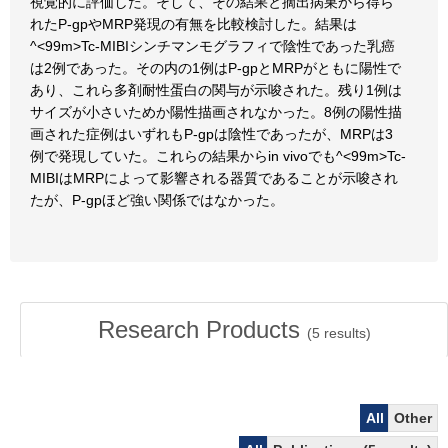
視覚的に評価した。そして、その結果と摘出病巣から得ら
れたP-gpやMRP発現の有無を比較検討した。結果は
^<99m>Tc-MIBIシンチマンモグラフィで陰性であった乳癌
は2例であった。その内の1例はP-gpとMRPがともに陽性で
あり、これら多剤耐性蛋白の関与が示唆された。残り1例は
サイズが小さいためか陽性描画されなかった。8例の陽性描
画された症例はいずれもP-gpは陰性であったが、MRPは3
例で発現していた。これらの結果からin vivoでも^<99m>Tc-
MIBIはMRPによって影響される器質であることが示唆され
たが、P-gpほど強い関係ではなかった。
Research Products
(
5
results)
All
Other