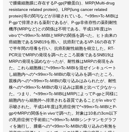
で腫瘍細胞膜に存在するP-gp(P糖蛋白)、MRP(Multi-drug
resistance related protein)、LRP(lung cancer related
protein)等の関与などが示唆されている。^<99m>Tc-MIBIは
P-gpで排泄される薬剤であるが、P-gp非依存性の薬剤耐性
機序(MRPなど)との関係は不明である。平成13年度はIn
vitroで^<99m>Tc-MIBIとMRPの関係を調べた。ヒト由来の
癌細胞であるSNB19を用い、抗癌剤であるVP-16の存在下
で半年間の培養を行い、抗癌剤耐性細胞を樹立した。RT-
PCR法でMRPの発現を調べたところ親株であるSNB19は
MRPの発現を認めなかったが、耐性株はMRPの発現をみ
た。これら細胞株に^<99m>Tc-MIBIを混ぜインキュベート
し細胞内への^<99m>Tc-MIBIの取り込みを調べたところ、
親株内への^<99m>Tc-MIBIの取り込みはみられたが、耐性
株への^<99m>Tc-MIBIの取り込みは親株と比べて少なかっ
た。つまり、^<99m>Tc-MIBIはMRPによってP-gpと同様に
細胞内から細胞外へ排泄される器質であることがin vitroで
示唆された。平成14年度は乳癌症例で^<99m>Tc-MIBIとP-
gpやMRPの関係をin vivoで調べた。対象は10名の3cm以下
の乳癌症例で手術前に^<99m>Tc-MIBIシンチマンモグラフ
ィを施行し、腫瘍への^<99m>Tc-MIBIの取り込みの有無を