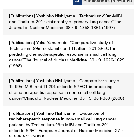
All
Publications (5 results)
[Publications] Yoshihiro Nishiyama: "Technetium-99m-MIBI
and Thallium-201 scintigraphy of primary lung cancer"The
Journal of Nuclear Medicine. 38・9. 1358-1361 (1997)
[Publications] Yuka Yamamoto: "Comparative study of
Technetium-99m-sestamibi and Thallium-201 SPECT in
predicting chemotherapeutic response in small cell lung
cancer"The Journal of Nuclear Medicine. 39・9. 1626-1629
(1998)
[Publications] Yoshihiro Nishiyama: "Comparative study of
Tc-99m MIBI and Tl-201 chloride SPECT in predicting
chemotherapeutic response in non-small cell lung
cancer"Clinical of Nuclear Medicine. 35・5. 364-369 (2000)
[Publications] Yoshihiro Nishiyama: "Evaluation of
radiotherapeutic response in non-small cell lung cancer
patients by Technetium-99m MIBI and Thallium-201
chloride SPET"European Journal of Nuclear Medicine. 27・
5. 536-541 (2000)