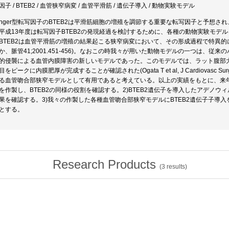
子 / BTEB2 / 血管狭窄病変 / 血管平滑筋 / 遺伝子導入 / 動物実験モデル
-finger型転写因子のBTEB2は平滑筋細胞の増殖を調節する重要な転写因子と予
平成13年度は転写因子BTEB2の発現経過を検討するために、各種の動物実験モデル
BTEB2は血管平滑筋の増殖の結果起こる狭窄病変において、その形成過程で特異的
か、脈管41;2001.451-456)。なおこの時我々が用いた動物モデルの一つは、
的侵襲による血管内膜障害の新しいモデルであった。このモデルでは、ラット腹部
をピークに内膜肥厚が完成することが確認された(Ogata T et al, J Cardiovasc Surg 
る血管吻合部狭窄モデルとして有用であると考えている。以上の実績をもとに、来年
を作製し、BTEB2の同様の役割を確認する。2)BTEB2遺伝子を導入したアデノ
果を確認する。3)我々の作製した各種血管吻合部狭窄モデルにBTEB2遺伝子子導
とする。
Research Products
(
3
results)