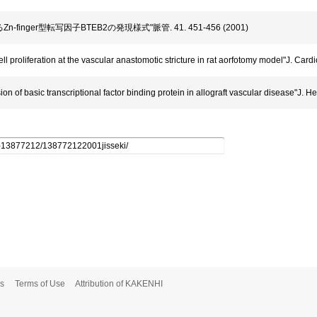
Zn-finger型転写因子BTEB2の発現様式"脈管. 41. 451-456 (2001)
ell proliferation at the vascular anastomotic stricture in rat aorfotomy model"J. Car
sion of basic transcriptional factor binding protein in allograft vascular disease"J. 
s
Terms of Use
Attribution of KAKENHI