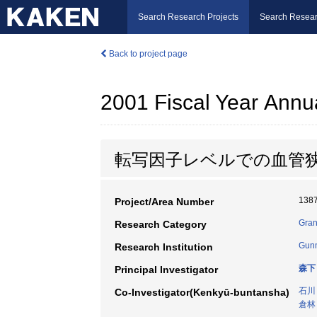
Search Research Projects
Search Resear
Back to project page
2001 Fiscal Year Annu
転写因子レベルでの血管
138
Project/Area Number
Gran
Research Category
Gunm
Research Institution
森下
Principal Investigator
石川
Co-Investigator(Kenkyū-buntansha)
倉林