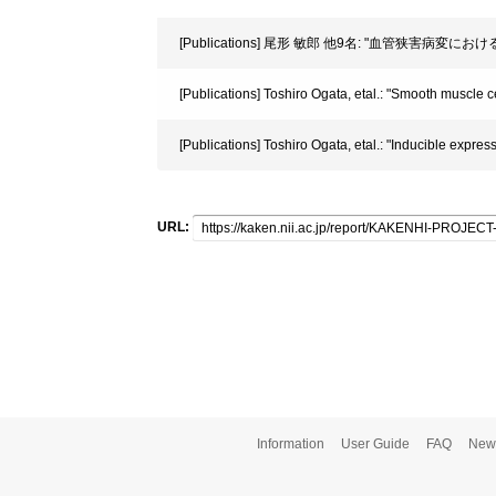
[Publications] 尾形 敏郎 他9名: "血管狭害病変における
[Publications] Toshiro Ogata, etal.: "Smooth muscle c
[Publications] Toshiro Ogata, etal.: "Inducible expres
URL:
Information
User Guide
FAQ
New