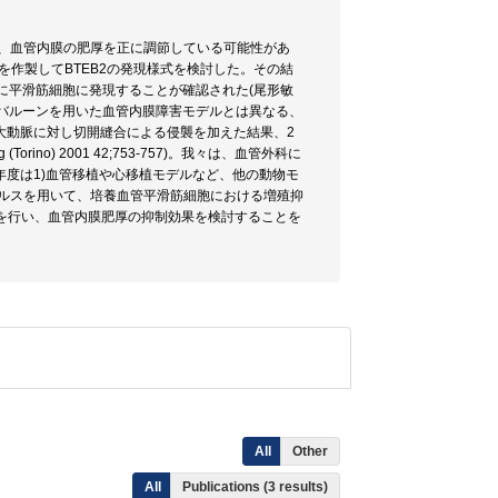
想され、血管内膜の肥厚を正に調節している可能性があ
を作製してBTEB2の発現様式を検討した。その結
に平滑筋細胞に発現することが確認された(尾形敏
従来のバルーンを用いた血管内膜障害モデルとは異なる、
大動脈に対し切開縫合による侵襲を加えた結果、2
(Torino) 2001 42;753-757)。我々は、血管外科に
度は1)血管移植や心移植モデルなど、他の動物モ
ウィルスを用いて、培養血管平滑筋細胞における増殖抑
入を行い、血管内膜肥厚の抑制効果を検討することを
All
Other
All
Publications (3 results)