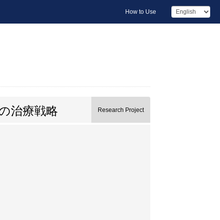
How to Use
の治療戦略
Research Project