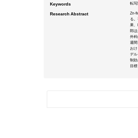
転写因
Keywords
Zn
Research Abstract
る。
果、
郎ほ
外科
週間目
おけ
デル
制効
目標