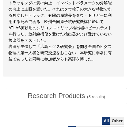
トラッキングの質の向上、インパクトパラメータの分解能
の向上に主眼を置いた。それはタウ粒子の大きな特徴であ
る独立したトラック、有限の崩壊長をタウ・トリガーに利
用するためである。欧州合同原子核研究機構に於いて
ATLAS実験用のシリコンストリップ検出器のビームテスト
を行った。放射線損傷を受けた検出器および受けていない
検出器をテストした。
岩田が主催して「広島ヒグス研究会」を開き全国のヒグス
物理の第一人者と研究交流をおこない、本研究に非常に有
益であったと同時に参加者からも高評を博した。
Research Products
(
5
results)
All
Other