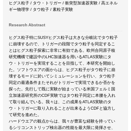
ヒグス粒子 / タウ・トリガー / 衝突型加速器実験 / 高エネル
ギー物理学 / タウ粒子 / 素粒子実験
Research Abstract
ヒグス粒子特にSUSYヒグス粒子は大きな分岐比でタウ粒子
に崩壊するので、トリガーの段階でタウ粒子を同定するこ
とはヒグス粒子探索に非常に有効である。欧州合同原子核
研究機構で建設中のLHC加速器を用いるATLAS実験にタ
ウ・トリガーを実現することを目指して、本研究を開始し
た。ソフトウエアの面からは、ヒグス粒子がタウ粒子に崩
壊するモードに於いてシミュレーションを行い、タウ粒子
同定の最適条件またそれがトリガーで実現できるか否かを
探った。先行して既に実験が始まっている米国フェルミ国
立加速器研究所のCDF実験ではタウ粒子同定に本腰を入れ
て取り組んでいる。我々は、この成果をATLAS実験のタ
ウ・トリガーに取り入れることが出来るようCDFと協方し
て研究を進めた。
ハードウエアの観点からは、我々が豊富な経験を持ってい
るシリコンストリップ検出器の性能を最大限に発揮させ、