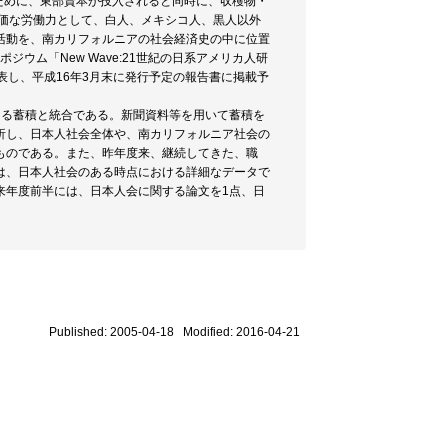
のために、東部資本が投入されると同時に、収穫物・
安価な労働力として、白人、メキシコ人、黒人以外
活動を、南カリフォルニアの社会経済史の中に位置
ウム「New Wave:21世紀の日系アメリカ人研
表し、平成16年3月末に発行予定の報告書に掲載予
なる蓄積と統合である。新聞資料等を用いて蓄積を
析し、日本人社会全体や、南カリフォルニア社会の
ものである。また、昨年度来、継続してきた、職
は、日本人社会のある時点における詳細なデータで
来年度前半には、日本人会に関する論文を1点、日
Published: 2005-04-18 Modified: 2016-04-21