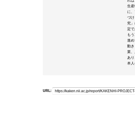
れは
生産
に、
づけ
究」
定で
もう
進め
動き
業、
あり
本人
URL: