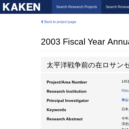
Search Research Projects
Search Resear
Back to project page
2003 Fiscal Year Annu
太平洋戦争前の在ロサン
145
Project/Area Number
Rits
Research Institution
米山
Principal Investigator
日本
Keywords
今年
Research Abstract
済史