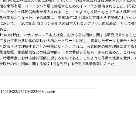
、以下の2点を成立のために必要としていた。(1)資本主義的な資源収奪システム
物を東部市場・ヨーロッパ市場に輸送するためのインフラが整備されること。(2)
アジアからの移民労働者が導入されること。このような文脈のもとで日本人移民の
る作業をおこなった。その成果は、平成15年12月13日に京都大学で開催されたシンポジ
において、「20世紀初期ロサンゼルスの日本人社会とアメリカ西部経済」として発
ある。
1つの分野は、ロサンゼルス日本人社会における公共団体に関する研究成果のさら
てきた主要公共団体の活動や人的ネットワークに関し、収集したデータを統合・分
と対応させて理解することが可能になった。これは、公共団体の動的理解に資する
居住地区、家族構成などの社会学的データの蓄積と分析も、さらに進めた。これら
、特定時点における静的理解に資するものである。このような作業の進展を受け、
会以外の公共団体に関する論文1点を刊行する予定で執筆作業に入った。