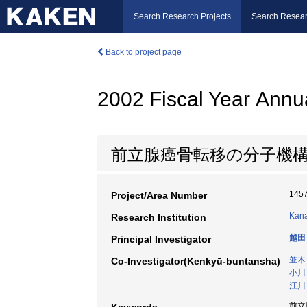
Search Research Projects
Search Resear
Back to project page
2002 Fiscal Year Annu
前立腺癌骨転移の分子機
145
Project/Area Number
Kana
Research Institution
越田
Principal Investigator
並木
Co-Investigator(Kenkyū-buntansha)
小川
江川
前立