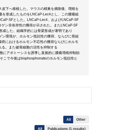
マウス皮下へ移植した。マウスの精巣を摘除後、増殖を
瘍を形成したものをLNCaP-Lec4とし、この腫瘍組
Fとした。LNCaP-Lec4、およびLNCaP-SF
ドロゲン非依存性の獲得が示された。またLNCaP-SF
た骨腫瘍を形成した。組織学的には骨梁形成が著明であり
る低アンドロゲン環境が、ホルモン抵抗性の獲得、ならびに骨組
腺癌におけるホルモン不応性の獲得ならびにホルモ
れる。また破骨細胞の活性を抑制する
に癌細胞にアポトーシスを誘導し直接的に腫瘍増殖抑制効
そこで今後はbisphosphonateのホルモン抵抗性ヒ
All
Other
All
Publications (1 results)