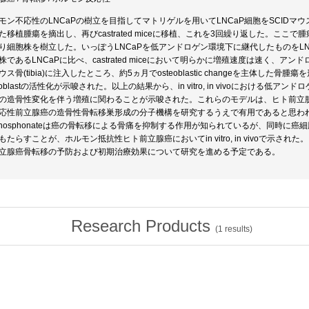
モン不応性のLNCaPの樹立を目指してマトリゲルを用いてLNCaP細胞をSCID
た移植腫瘍を摘出し、再びcastrated miceに移植、これを3回繰り返した。ここで腫
り細胞株を樹立した。いっぽうLNCaPを低アンドロゲン環境下に継代したものをLNCaP-S
株であるLNCaPに比べ、castrated miceにおいて明らかに増殖速度は速く、アン
ウス骨(tibia)に注入したところ、約5ヵ月でosteoblastic changeを主体し
teoblastの活性化が示唆された。以上の結果から、in vitro, in vivoにおけ
の造骨性変化を伴う増殖に関わることが示唆された。これらのモデルは、ヒト前立
応性前立腺癌の造骨性骨転移巣形成の分子機構を研究するうえで有用であると思わ
sphosphonateは癌の骨転移による骨痛を抑制する作用が知られているが、同時
もたらすことが、ホルモン抵抗性ヒト前立腺癌においてin vitro, in vivoで示された。
立腺癌骨転移の予防および初期治療効果について研究を進める予定である。
Research Products
(
1
results)