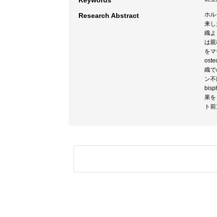
Keywords
ホル
Research Abstract
来し
織よ
は親
をマ
os
織で
ン不
bi
果を
ト前