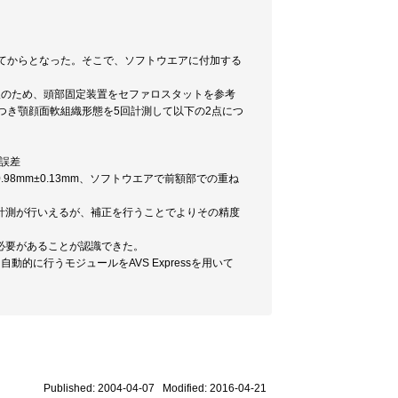
てからとなった。そこで、ソフトウエアに付加する
採取のため、頭部固定装置をセファロスタットを参考
つき顎顔面軟組織形態を5回計測して以下の2点につ
の誤差
8mm±0.13mm、ソフトウエアで前額部での重ね
計測が行いえるが、補正を行うことでよりその精度
必要があることが認識できた。
に行うモジュールをAVS Expressを用いて
Published: 2004-04-07 Modified: 2016-04-21