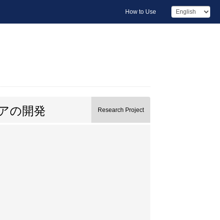
How to Use
アの開発
Research Project