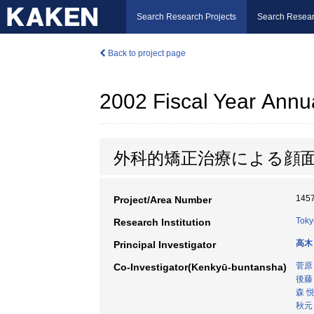
Search Research Projects
Search Resear
Back to project page
2002 Fiscal Year Annu
外科的矯正治療による顔
145
Project/Area Number
Toky
Research Institution
高木
Principal Investigator
菅原
Co-Investigator(Kenkyū-buntansha)
後藤
森 
秋元