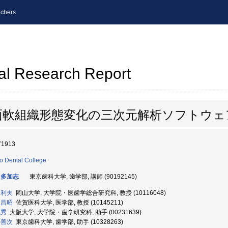
chers
al Research Report
面軟組織形態変化の三次元解析ソフトウェ
71913
o Dental College
 多加志
東京歯科大学, 歯学部, 講師 (90192145)
 利夫
岡山大学, 大学院・医歯学総合研究科, 教授 (10116048)
 昌昭
佐賀医科大学, 医学部, 教授 (10145211)
悦秀
大阪大学, 大学院・歯学研究科, 助手 (00231639)
 善次
東京歯科大学, 歯学部, 助手 (10328263)