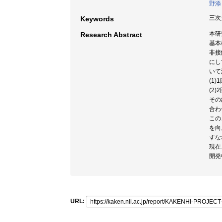
野添
三次
Keywords
本研
Research Abstract
基本
非接
にし
いて
(1
(2
その
合わ
この
を向
すな
現在
開発
URL: