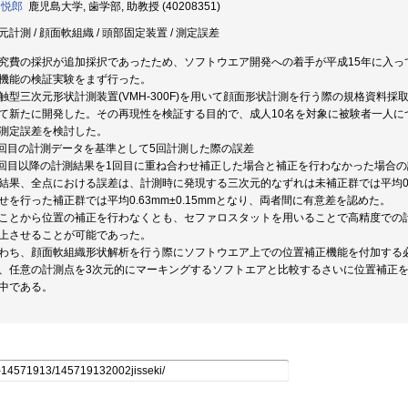
 悦郎
鹿児島大学, 歯学部, 助教授 (40208351)
元計測 / 顔面軟組織 / 頭部固定装置 / 測定誤差
究費の採択が追加採択であったため、ソフトウエア開発への着手が平成15年に入っ
機能の検証実験をまず行った。
触型三次元形状計測装置(VMH-300F)を用いて顔面形状計測を行う際の規格資料
て新たに開発した。その再現性を検証する目的で、成人10名を対象に被験者一人に
測定誤差を検討した。
)1回目の計測データを基準として5回計測した際の誤差
)2回目以降の計測結果を1回目に重ね合わせ補正した場合と補正を行わなかった場合
結果、全点における誤差は、計測時に発現する三次元的なずれは未補正群では平均0.9
せを行った補正群では平均0.63mm±0.15mmとなり、両者間に有意差を認めた。
ことから位置の補正を行わなくとも、セファロスタットを用いることで高精度での
上させることが可能であった。
わち、顔面軟組織形状解析を行う際にソフトウエア上での位置補正機能を付加する
、任意の計測点を3次元的にマーキングするソフトエアと比較するさいに位置補正を自動的
中である。