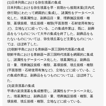
(1)日本列島における弥生墳墓の集成
日本列島における弥生墳墓を早・前期から後期末葉(庄内式
併行期)にわたって網羅的に集成し、諸属性をデータベース
化した。墳墓属性は、副葬品目・量、埋葬施設規模・種
類、墓壙規模、墳丘規模・種類(平面形態・石材使用有無な
ど)、立地などに絞っている。この集成作業は、既に、副葬
品をもつものについて大半の集成を終了した。副葬品をも
たないものについては、弥生墳丘墓など主要なものについ
ては、ほぼ終了した。
(2)朝鮮半島における青銅器〜原三国時代墳墓の集成
朝鮮半島における青銅器〜原三国時代墳墓を網羅的に集成
し、諸属性をデータベース化した。墳墓属性は、副葬品
目・量、埋葬施設規模・種類、墓壙規模、墳丘規模・種類
(平面形態・石材使用有無など)、立地などに絞っている。こ
の集成作業は、副葬品をもつものについては、ほぼ終了し
た。
(3)楽浪漢墓の集成
平壌の楽浪漢墓を集成整理し、諸属性をデータベース化し
た。墳墓属性は、副葬品目・量、埋葬施設規模・種類、墓
壙規模、墳丘規模・種類、立地などに絞っている。