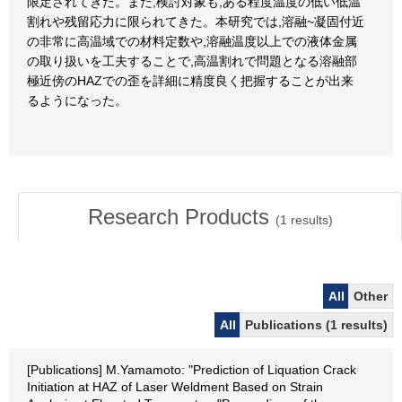
限定されてきた。また,検討対象も,ある程度温度の低い低温
割れや残留応力に限られてきた。本研究では,溶融~凝固付近
の非常に高温域での材料定数や,溶融温度以上での液体金属
の取り扱いを工夫することで,高温割れで問題となる溶融部
極近傍のHAZでの歪を詳細に精度良く把握することが出来
るようになった。
Research Products
(
1
results)
All
Other
All
Publications (1 results)
[Publications] M.Yamamoto: "Prediction of Liquation Crack
Initiation at HAZ of Laser Weldment Based on Strain