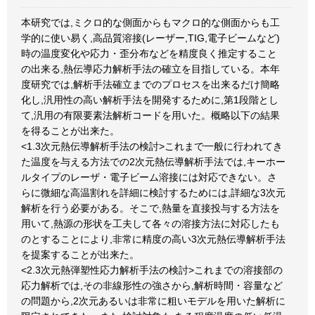
本研究では,ミクロ的な側面からもマクロ的な側面からも工
学的に使い易く,高品質溶接(レーザー,TIG,電子ビームなど)
時の温度変化や応力・歪分布などを精度良く推定すること
の出来る,熱伝導応力解析手法の確立を目指している。本年
度研究では,解析手法確立までのプロセスを出来るだけ簡略
化し,汎用性の高い解析手法を開発するために,第1段階とし
て,汎用の有限要素法解析コードを用いた。概略以下の結果
を得ることが出来た。
<1.3次元熱伝導解析手法の検討>これまで一般に行われてき
た温度を与える方法での2次元熱伝導解析手法では,キーホー
ルタイプのレーザ・電子ビーム溶接には対応できない。さ
らに微細な高温割れを詳細に検討するためには,詳細な3次元
解析を行う必要がある。そこで,熱量を直接投与する方法を
用いて,熱源の形状を工夫して各々の溶接方法に対応したも
のとすることにより,非常に精度の高い3次元熱伝導解析手法
を提案することが出来た。
<2.3次元熱弾塑性応力解析手法の検討>これまでの溶接部の
応力解析では,その非線形性の強さから,解析時間・容量など
の問題から,2次元あるいは非常に粗いモデルを用いた解析に