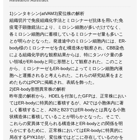
Research Abstract
1)シンタキシン(atVAM3)変位株の解析
組織切片で免疫組織化学法とミロシナーゼ抗体を用いた免
疫電子顕微鏡法により、ミロシン細胞が多いだけでなく、
各ミロシン細胞内に蓄積しているミロシナーゼ量も多いこ
とが明らかとなった。発達途中のミロシン細胞内には、ER-
body様のミロシナーゼを含む構造体が観察され、CBB染色
による組織化学的な観察結果からは、特にタンパク量の多
い領域がER-bodyと同じ形態として観察された。このこと
から、ミロシナーゼもER-bodyによってミロシン細胞内液
胞へと運搬されると考えられた。これらの研究結果をまと
めたものはPCPに掲載され、表紙を飾った。
2)ER-body形態異常株の解析
昨年度の解析から、HDELを付加したGFPは、正常株におい
てはER-bodyに特異的に蓄積するが、A2では小胞体内に著
しく蓄積すること、A28とB23ではER-bodyとは異なる小胞
状構造体に蓄積していることが明らかとなった。そこで、
これらの変異体で見られる構造体とER-bodyとの関係を明
らかにするために、正常株においてはER-bodyに特異的に
局在するPYK10が、変位株ではどこに存在しているのかを