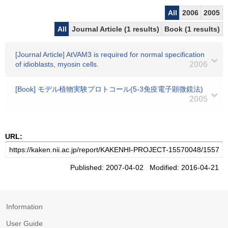
All
2006
2005
All
Journal Article (1 results)
Book (1 results)
[Journal Article] AtVAM3 is required for normal specification
of idioblasts, myosin cells.
2006
[Book] モデル植物実験プロトコール(5-3免疫電子顕微鏡法)
2005
URL:
Published: 2007-04-02 Modified: 2016-04-21
Information
User Guide