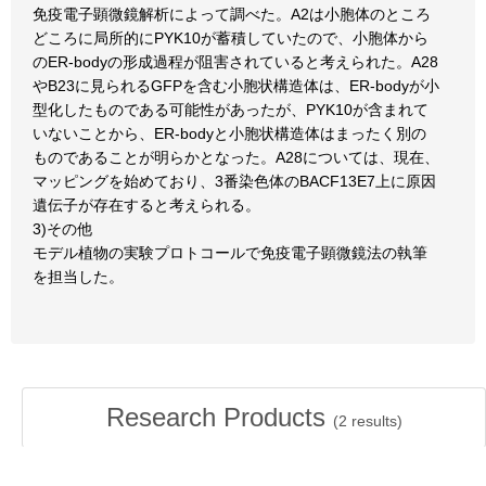
免疫電子顕微鏡解析によって調べた。A2は小胞体のところ
どころに局所的にPYK10が蓄積していたので、小胞体から
のER-bodyの形成過程が阻害されていると考えられた。A28
やB23に見られるGFPを含む小胞状構造体は、ER-bodyが小
型化したものである可能性があったが、PYK10が含まれて
いないことから、ER-bodyと小胞状構造体はまったく別の
ものであることが明らかとなった。A28については、現在、
マッピングを始めており、3番染色体のBACF13E7上に原因
遺伝子が存在すると考えられる。
3)その他
モデル植物の実験プロトコールで免疫電子顕微鏡法の執筆
を担当した。
Research Products
(
2
results)