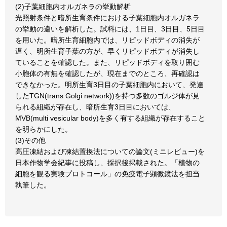
(2)子葉細胞内オルガネラの挙動解析
光照射条件と暗所生育条件における子葉細胞内オルガネラ
の挙動の違いを解析した。試料には、1日目、3日目、5日目
を用いた。暗所生育細胞内では、リピッドボディの消失が
遅く、明所生育子葉の方が、早くリピッドボディが消失し
ていることを確認した。また、リピッドボディを取り囲む
小胞体の有無を確認したが、現在までのところ、再確認は
できなかった。明所生育3日目の子葉細胞内において、発達
したTGN(trans Golgi network))を持つ多数のゴルジ体が見
られる組織が存在し、暗所生育3日目においては、
MVB(multi vesicular body)を多く有する組織が存在すること
を明らかにした。
(3)その他
高圧凍結および凍結置換法についての論文(ミニレビュー)を
日本作物学会紀事に投稿し、採択後掲載された。「植物の
細胞を観る実験プロトコール」の免疫電子顕微鏡法を担当
執筆した。