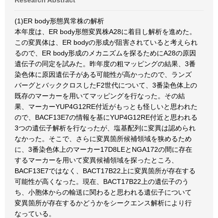
Research Abstract
(1)ER body形態異常株の解析
本年度は、ER body形態変異株A28に着目し解析を進めた。
この変異体は、ER bodyの形成が阻害されていると考えられ
るので、ER body形成のメカニズムを探るためにA28の原因
遺伝子の同定を試みた。昨年度の粗マッピングの結果、3番
染色体に原因遺伝子がある可能性が高かったので、ランズ
バーグとバッククロスしたF2世代について、3番染色体上の
既存のマーカーを用いてマッピングを行なった。その結
果、マーカーYUP4G12RE付近がもっとも怪しいと思われた
ので、BACF13E7の情報を基にYUP4G12RE付近と思われる
3つの遺伝子解析を行なったが、塩基配列に変異は認められ
なかった。そこで、さらに変異箇所候補領域を狭めるため
に、3番染色体上のマーカー17D8LEとNGA172の間に存在
するマーカーを用いて変異候補領域を探ったところ、
BACF13E7ではなく、BACT17B22上に変異箇所が存在する
可能性が高くなった。現在、BACT17B22上の遺伝子のう
ち、小胞体からの輸送に関わると思われる遺伝子について
変異箇所が存在するかどうかをシークエンス解析により行
なっている。