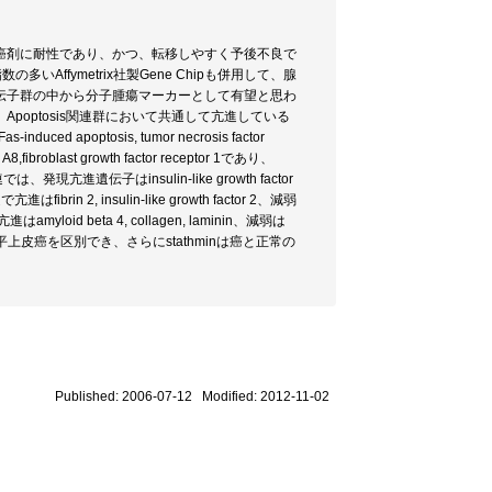
癌剤に耐性であり、かつ、転移しやすく予後不良で
ffymetrix社製Gene Chipも併用して、腺
伝子群の中から分子腫瘍マーカーとして有望と思わ
optosis関連群において共通して亢進している
d apoptosis, tumor necrosis factor
last growth factor receptor 1であり、
関連では、発現亢進遺伝子はinsulin-like growth factor
ibrin 2, insulin-like growth factor 2、減弱
現亢進はamyloid beta 4, collagen, laminin、減弱は
癌と扇平上皮癌を区別でき、さらにstathminは癌と正常の
Published: 2006-07-12 Modified: 2012-11-02