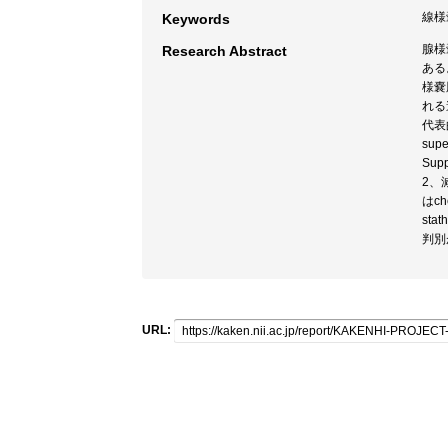
線様嚢
Keywords
腺様
Research Abstract
ある
様嚢
れる
代表的
sup
Sup
2、減
はche
st
判別
URL: