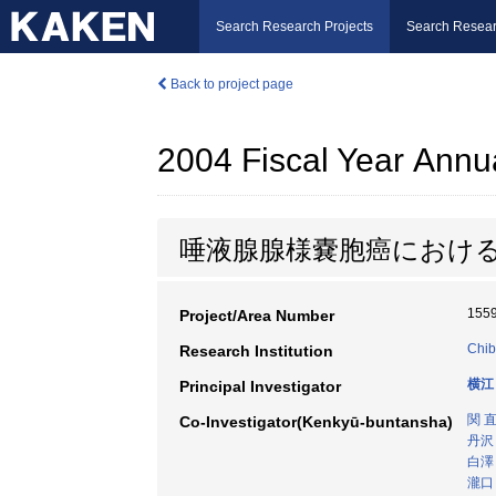
Search Research Projects
Search Resear
Back to project page
2004 Fiscal Year Annu
唾液腺腺様嚢胞癌における
155
Project/Area Number
Chib
Research Institution
横江
Principal Investigator
関 
Co-Investigator(Kenkyū-buntansha)
丹沢
白澤
瀧口