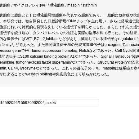
胞癌 / マイクロアレイ解析 / 唾液腺癌 / maspin / stathmin
嚢胞癌は腺癌とともに唾液腺悪性腫瘍を代表する腫瘍であり、一般的に放射線や抗
。本研究では、独自開発した口腔診断用cDNAチップを主に用い、さらに搭載遺伝指数の多いA
胞癌において特異的な発現を失している遺伝子を明らかにした。さらにそれらの遺
遺伝子を絞り込み、タンパクレベルでの検証を実際の臨床材料で行った。その結果、Ap
な遺伝子にはWT1,BCL-2,Inhibrinなどがあり、減弱している遺伝子はregulator of Fas-induce
erfamilyなどであった。また癌関連遺伝子群の発現亢進遺伝子はoncogeneでannexin A8,fibrob
pressor geneでFAT tumor suppressor homolog, Notchなどであった。Cell Cycle
弱遺伝子はS100 calcium binding protein A1などであった。Signal Transducer関連で亢進はf
mokine, tumor necrosis factor superfamilyなどであった。Structural Proteinで発
athmin, CD44, lysozymeなどであった。これらの遺伝子のうち、maspinは腺系
が出来ることがwestern blottingや免疫染色により明らかになった。