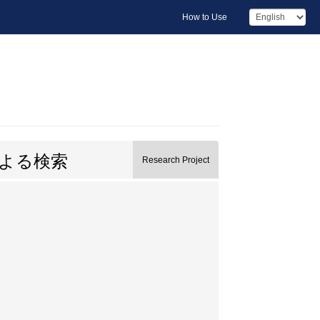
How to Use
による検索
Research Project