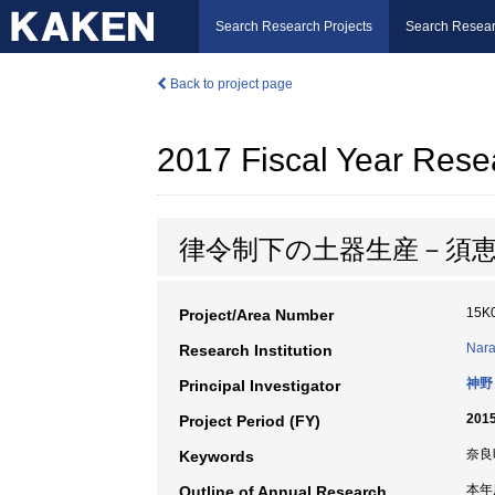
Search Research Projects
Search Resear
Back to project page
2017 Fiscal Year Rese
律令制下の土器生産－須
15K
Project/Area Number
Nara
Research Institution
神野
Principal Investigator
2015
Project Period (FY)
奈良時
Keywords
本年
Outline of Annual Research