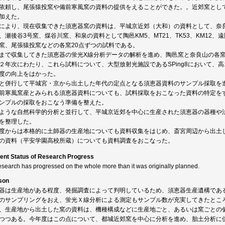
依頼し、尾張猿投窯や備前寒風窯の資料の提供をえることができた。。近郊窯とし
加えた。
により、現在収集できた須恵器窯の資料は、平城京近郊（大和）の資料として、奈良
、瀬後谷3号窯、煤谷川窯、和泉の資料として陶邑KM5、MT21、TK53、KM12
窯、尾張猿投窯などの各窯20点ずつの試料である。
まで収集してきた須恵器の蛍光X線分析データの解析を進め、陶邑窯と奈良山の各
２年次にわたり、これら試料について、大型放射光施設であるSPing8において、
度の向上をはかった。
と併行して平城宮・京から出土した年代の定点となる須恵器資料のサンプル採取を
前寒風窯産とみられる須恵器資料についても、試料採取をおこなった資料の特定を
ンプルの採取をおこなう準備を整えた。
ような自然科学的分析と並行して、平城京近郊を中心に生産された須恵器の器種や
を整理した。
度からは本格的に土師器の生産地についても資料収集をはじめ、斎宮周辺から出土
の資料（平安学園高校所蔵）についても資料調査をおこなった。
ent Status of Research Progress
esearch has progressed on the whole more than it was originally planned.
son
器は生産地がある程度、発掘調査によって判明しているため、須恵器生産遺構であ
のサンプリングをおえ、蛍光Ｘ線分析による測定もサンプル数が充実してきたとこ
、生産地から出土した窯の資料は、機種構成などに生産地ごと、あるいは窯ごとの
つつある。今年度はこの点について、都城近郊窯を中心に分析を進め、胎土分析に