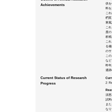
供を
Achievements
料を
これ
椚窯
寒風
これ
度の
析精
これ
る備
のサ
この
など
昨年
遺跡
Current Status of Research
Curr
2: R
Progress
Rea
須恵
試料
また
なり