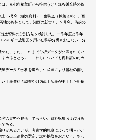
ては、京都府精華町から提供うけた煤谷川窯跡の資
山36号窯（採集資料）、生駒窯（採集資料）、西
、遠隔地の資料として、湖西の新古１、２号窯、備前の
窯出土資料の分別方法を検討した。一昨年度と昨年
高エネルギー放射光を用いた科学分析もおこない、分
進めた。また、これまで分析データが公表されてい
すすめるとともに、これらについても再検証のため
法量データの分析を進め、生産窯により器種の偏り
した土器資料の調査や河内産土師器が出土した船橋
る窯の資料を提供してもらい、資料収集および分析
ろである。
偏りがあることが、考古学的観察によって明らかと
供する出土遺物の選定と試料採取をおこなう。あわ