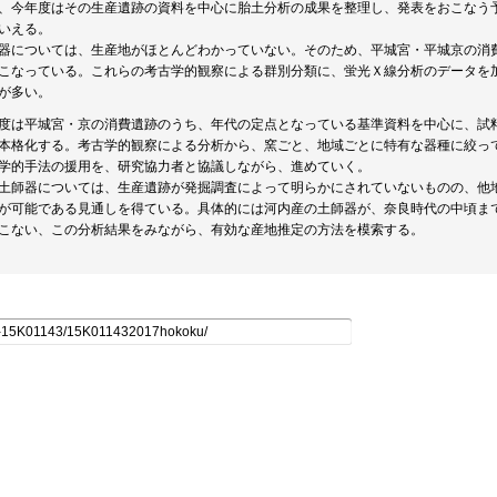
、今年度はその生産遺跡の資料を中心に胎土分析の成果を整理し、発表をおこなう
いえる。
器については、生産地がほとんどわかっていない。そのため、平城宮・平城京の消
こなっている。これらの考古学的観察による群別分類に、蛍光Ｘ線分析のデータを
が多い。
度は平城宮・京の消費遺跡のうち、年代の定点となっている基準資料を中心に、試
本格化する。考古学的観察による分析から、窯ごと、地域ごとに特有な器種に絞っ
学的手法の援用を、研究協力者と協議しながら、進めていく。
土師器については、生産遺跡が発掘調査によって明らかにされていないものの、他
が可能である見通しを得ている。具体的には河内産の土師器が、奈良時代の中頃ま
こない、この分析結果をみながら、有効な産地推定の方法を模索する。