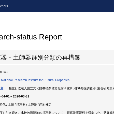
chers
arch-status Report
恵器・土師器群別分類の再構築
01143
 National Research Institute for Cultural Properties
 恵
独立行政法人国立文化財機構奈良文化財研究所, 都城発掘調査部, 主任研究員 (60
-04-01 – 2020-03-31
代 / 土器 / 須恵器 / 土師器 / 産地推定
度も引き続き、比較的遠隔地の須恵器について、須恵器窯資料を収集した。発掘資