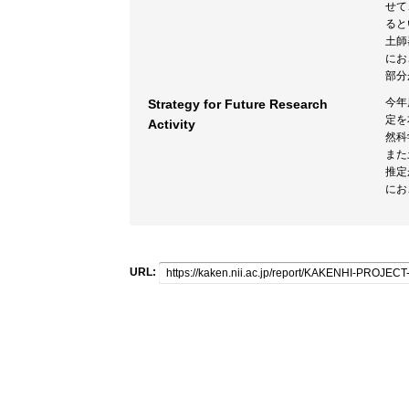
せて
ると
土師
にお
部分
今年
Strategy for Future Research
定を
Activity
然科
また
推定
にお
URL: