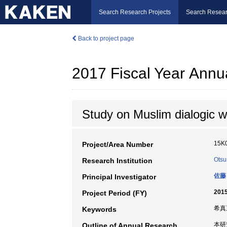
Search Research Projects
Search Resear
Back to project page
2017 Fiscal Year Annu
Study on Muslim dialogic w
15K
Project/Area Number
Otsu
Research Institution
佐藤
Principal Investigator
2015
Project Period (FY)
希真
Keywords
本研
Outline of Annual Research