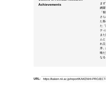
まず
Achievements
網羅
「客
さら
た客
た「
ティ
また
ムと
れ立
序」
唯だ
なる
URL: