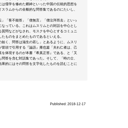
には儒学を修めた郷紳といった中国の伝統的思想を
イスラムからの全般的な問答集であるのにたいし、
云」「客不能答」「僧無言」「僧泣拜而去」といっ
になっている。これはムスリムとの対話を中心とし
る質問などがなされ、モスクを中心とするコミュニ
したものをまとめたものであるといえる。
の如く、問答は滋生の若し」とあるように、ムスリ
が冒頭で引用する『論語』雍也篇「夫れ仁者は、己
葉を体現するのが本書『希真正答』である、と「又
も問答を含む対話集であった。そして、「時の士、
結果的にはその問答を文字化したものを読むことに
Published: 2018-12-17