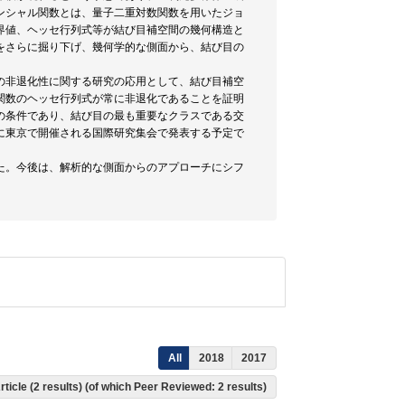
ンシャル関数とは、量子二重対数関数を用いたジョ
界値、ヘッセ行列式等が結び目補空間の幾何構造と
をさらに掘り下げ、幾何学的な側面から、結び目の
。
の非退化性に関する研究の応用として、結び目補空
関数のヘッセ行列式が常に非退化であることを証明
の条件であり、結び目の最も重要なクラスである交
に東京で開催される国際研究集会で発表する予定で
た。今後は、解析的な側面からのアプローチにシフ
All
2018
2017
rticle (2 results) (of which Peer Reviewed: 2 results)