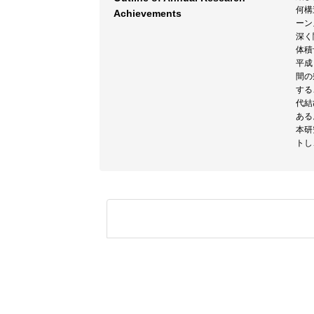
何構
Achievements
ーン
深く
体積
平成
間の
する
代結
ある
本研
トし