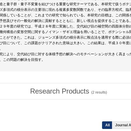
造と量子群・量子不変量を結びつける重要な研究テーマである。本研究で扱うポテ
ズ多項式の積分表示の主要項に現れる複素多変数関数であり、その臨界方程式、臨
関係していることが、これまでの研究で知られている。本研究の目標は、この関係
予想及びその一般化の解決に貢献するとともに、新しい視点を提供することである
２９年度の研究では、平成２８年度に実施した、交代結び目の補空間の四面体分割
幾何構造の変形空間に関するノイマン・ザギエ理論を用いることで、ポテンシャル
ことができた。これは、ジョーンズ多項式の積分表示に鞍点法を適用する際に必須
び目について、この課題がクリアされた意味は大きい。この結果は、平成３０年度
。
究により、交代結び目に対する体積予想の解決へのモチベーションが大きく高まっ
、この問題の解決を目指す。
Research Products
(
2
results)
All
Journal A