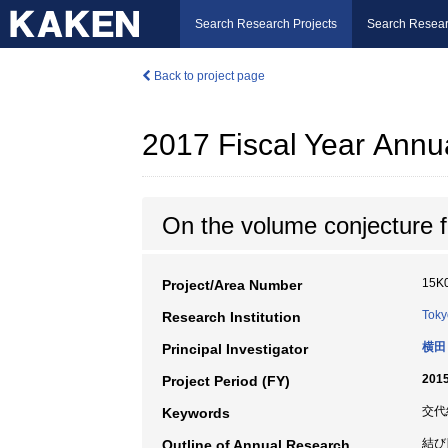
Search Research Projects
Search Resear
Back to project page
2017 Fiscal Year Annu
On the volume conjecture fo
15K
Project/Area Number
Toky
Research Institution
横田
Principal Investigator
2015
Project Period (FY)
交代
Keywords
結び
Outline of Annual Research