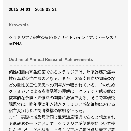
2015-04-01 – 2018-03-31
Keywords
クラミジア / 宿主炎症応答 / サイトカイン / アポトーシス /
miRNA
Outline of Annual Research Achievements
偏性細胞内寄生細菌であるクラミジアは、呼吸器感染症や
性行為感染症の原因となる。また、気管支喘息や関節炎な
どの慢性炎症性疾患への関与が示唆されている。そのため
クラミジアによる炎症誘導の理解は、クラミジア感染症の
抜本的な予防・治療法の開発に必須である。そこで本研究
課題では、昨年度に引き続きクラミジア感染細胞における
宿主炎症応答の制御機構の解明を行った。
まず、実際の感染局所同じ酸素濃度環境であると想定され
る低酸素条件下において、クラミジア感染動態について検
討を行った。その結果、クラミジアの増殖は低酸素下で著