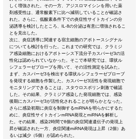
しく増強された。その一方、アジスロマイシンを用いた薬
剤感受性は、通常酸素下に比べ減弱していることが確認さ
れた。さらに、低酸素条件下での炎症性サイトカインの分
泌誘導を検討したところ、IL-8の分泌は有意に増強されるこ
とを見出した。
次に、炎症誘導に関連する宿主細胞のアポトースシグナル
についても検討を行った。これまでの研究では、クラミジ
ア感染細胞におけるアポトーシス下流分子カスパーゼ3の活
性化は認められていなかった。そこで本研究では、環状ル
シフェラーゼプローブを用いて、その活性測定を試みた。
まず、カスパーゼ3を検出する環状ルシフェラーゼプローブ
を発現する細胞を作製した。カスパーゼ3活性を発現細胞で
モニタリングできることは、スタウロスポリン刺激で確認
した。その結果、クラミジア感染した発現細胞では、感染
後期にカスパーゼ3が活性化されることが明らかとなった。
さらに感染初期に炎症を制御するmiRNAを明らかにするた
めに、炎症性サイトカインmRNA発現とmiRNAを解析し
た。その結果、感染2時間で8個の炎症関連遺伝子の発現上
昇が確認された一方、炎症関連miRNA発現は上昇（2個）あ
るいは減少（5個）が認められた。