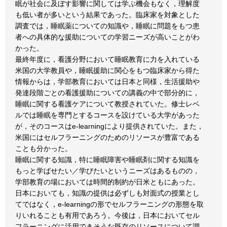
眠が社会に及ぼす影響に関しては学ぶ機会もなく，理解度
も低い者が多いという結果であった。臨床家を対象とした
調査では，睡眠薬についての知識や，睡眠に問題をもつ患
者への具体的な援助についての学習ニーズが高いことがわ
かった。
最終年度に，看護分野において睡眠教育に力を入れている
米国の大学教員や，睡眠援助に関心をもつ臨床家から得た
情報からは，学部教育においては日本と同様，生活援助や
発達段階ごとの看護援助についての講義の中で部分的に，
睡眠に関する看護ケアについて教授されていた。修士レベ
ルでは睡眠を専門とするコースを設けている大学があった
が，そのコースはe-learningにより提供されていた。また，
米国にはセルフラーニングのためのリソースが豊富である
ことも分かった。
睡眠に関する知識，特に睡眠障害や睡眠剤に関する知識を
もっと学ばせたい／学びたいというニーズはあるものの，
学部教育の場においては時間的制約が日米ともにあった。
日本においても，知識の提供は必ずしも対面式の授業とし
てではなく，e-learningの形でセルフラーニングの形態を取
りいれることも有用であろう。今後は，日本においてセル
フラーニングに活用できそうな既存のリソースについて調