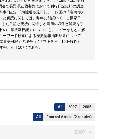
れぞれについて研究を進めてきた。(1)既刊日記史料
関連で長野県立図書館において刊行日記史料の調査
家家事日記」「海陸道順達日記」、四国の「岩崎弥太
収集と解読に関しては、昨年に引続いて「古橋家日
、また日記と密接に関連する書簡の収集と解読を手
績村の「葦沢家日記」についても、コピーをもとに解
らキーワード検索による歴史情報抽出結果について
安日記」の場合-」(『立正史学』100号)であ
報』別冊16号)である。
All
2007
2006
All
Journal Article (2 results)
2007