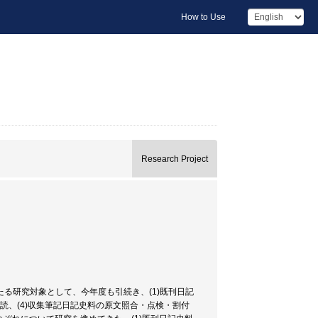
How to Use
Research Project
る研究対象として、今年度も引続き、(1)既刊日記
解読、(4)収集筆記日記史料の原文照合・点検・割付