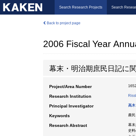
Search Research Projects
Search Resear
Back to project page
2006 Fiscal Year Annu
幕末・明治期庶民日記に
165
Project/Area Number
Riss
Research Institution
高木
Principal Investigator
農民日
Keywords
幕末
Research Abstract
史料