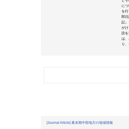
とそ
につ
を行
郎日
記」
がけ
読を
は、
り、
[Journal Article] 幕末期中部地方の地域情報