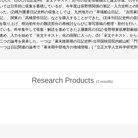
の入力、(5)入力日記史料(「全文テキスト」)からの歴史情報抽出と論文作成、のそ
いては日常的に収集を蓄積しているが、今年度は長野県関係の筆記・入力史料との
った。(2)既刊重要日記史料の収集としては、九州地方の「草場船山日記」「吉田
記」、関東の「高橋景作日記」などを購入することができた。(3)未刊日記史料の
を取り上げ、明治初年分の難読部分の再検討ならびに筆写原稿の整理・割付を行い
ている。昨年集中して収集・解読を進めてきた上層農民の日記-長野県東筑摩郡麻
進め、入力を始めて「全文テキスト」化の段階に入った。(5)「全文テキスト」か
二つの論考を発表した。一つは「幕末維新期の日記史料-出羽国秋田院内銀山町「門屋養
一つは日記関連の論考で「幕末期中部地方の地域情報」(『立正大学人文科学研究所年
Research Products
(
2
results)