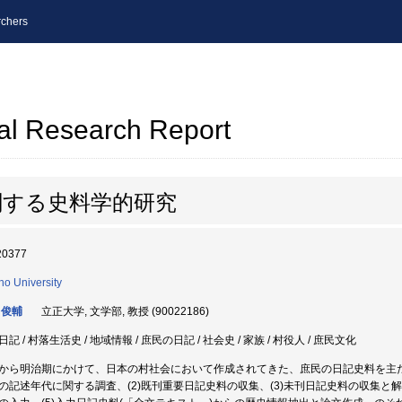
chers
al Research Report
関する史料学的研究
20377
ho University
 俊輔
立正大学, 文学部, 教授 (90022186)
記 / 村落生活史 / 地域情報 / 庶民の日記 / 社会史 / 家族 / 村役人 / 庶民文化
から明治期にかけて、日本の村社会において作成されてきた、庶民の日記史料を主た
の記述年代に関する調査、(2)既刊重要日記史料の収集、(3)未刊日記史料の収集と