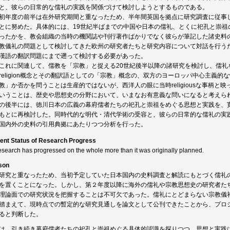
と、彼らの日常的な儒礼の実践を関係づけて検討しようとするものである。
初年度の前半は在外研究期間と重なったため、半年間英国を拠点に研究調査に従事
とに努めた。具体的には、19世紀半ばまでの中国や日本の儒礼、とくに祀孔と崇祖
ったかを、教会組織の当時の機関誌や刊行著作ばかりでなく彼らが筆記した諸史料
教儀礼の問題として検討してきた欧州の研究者たちと研究内容について対話を行う
漢語の翻訳問題にまで遡って検討する必要があった。
これに関連して、儒教を「宗教」と捉える20世紀後半以降の諸研究を検討し、儒礼
religion概念とその翻訳語としての「宗教」概念の、双方のヨーロッパ中心主義
教」か否かを問うことは生産的ではないが、西洋人の眼に当時religiousな事柄
いうことは、歴史や思想史の分野において、いまなお有意義な問いになると考えら
の後半には、徳川日本の広義の幕府儒者たちの祀孔と崇祖をめぐる思想と実践を、
もとに再検討した。同時代的な明代・清代学術の受容と、彼らの日常的な儒礼の実
国内外の史料の引用典拠にあたりつつ分析を行った。
ent Status of Research Progress
esearch has progressed on the whole more than it was originally planned.
son
研究と重なったため、当初予定していた日本国内の史料調査と解読にもとづく儒礼
を置くことになった。しかし、第２年度以降に海外の儒礼や宗教思想史の研究者た
理論面での研究状況を把握することは不可欠であった。儒礼にとどまらない宗教儀
踏まえて、現時点での暫定的な研究見通しを論文として公刊できたことから、プロ
ると判断した。
は、引き続き幕府儒者たちの祀孔と崇祖めぐる具体的認識を探りつつ、思想と実践