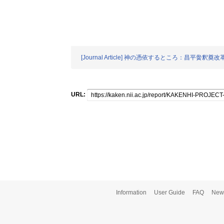
[Journal Article] 神の憑依するところ：昌平黌
URL:
Information
User Guide
FAQ
New