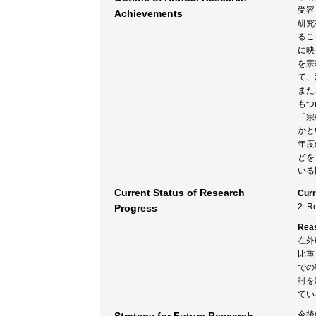
受容
Achievements
研究
るこ
に映
を宗
て、
また
もつ
「宗
かと
年度
どを
いる
Current Status of Research
Curr
2: R
Progress
Rea
在外
比重
での
討を
てい
今後