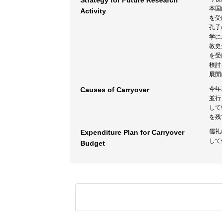
Strategy for Future Research
本国
Activity
を受
孔子
学に
教史
を受
検討
展開
今年
Causes of Carryover
並行
して
を残
儒礼
Expenditure Plan for Carryover
して
Budget