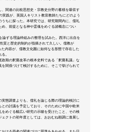
し、関連の比較思想史・宗教史分野の蓄積を吸収す
の実践が、英国人キリスト教宣教師たちにどのよう
のうちに探った。本研究では、研究期間内に、儒礼
ため、前提となる神や霊魂をめぐる諸概念につい
を論ずる理論枠組みの整理を試みた。西洋に出自を
的な性質と歴史的制約が指摘されて久しい。儒教が
と映った内容が、儒教文化圏に如何なる形態で存在した
れる。
寛政期の釈奠改革の根本史料である「釈奠私議」な
践を関係づけて検討するために、そこで挙げられて
の実態調査よりも、儒礼を論じる際の理論的検討に
ちとの討議を予定しており、そのために中国や欧米
礼をめぐる幅広い研究の示唆を受けたこと、その検
ジェクトの初年度としては、おおむね順調に進展し
における両者の関連づけに照準をあわせる。また日