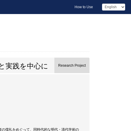
How to Use
と実践を中心に
Research Project
者の儒礼をめぐって、同時代的な明代・清代学術の