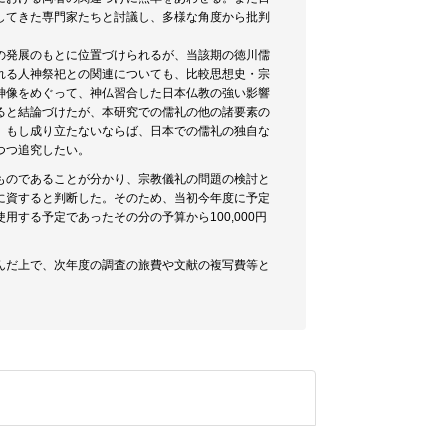
してきた専門家たちと討議し、多様な角度から批判
の発展のもとに位置づけられるが、当該期の徳川儒
れる人神祭祀との関連についても、比較思想史・宗
神像をめぐって、神仏習合した日本仏教の強い影響
ると結論づけたが、本研究での儒礼の他の諸要素の
、もし成り立たないならば、日本での儒礼の独自な
つつ追究したい。
ものであることが分かり、宗教儀礼の問題の検討と
に資すると判断した。そのため、当初今年度に予定
する予定であったその分の予算から100,000円
んだ上で、次年度の調査の旅費や文献の複写費等と