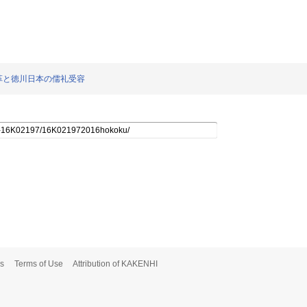
釈奠改革と徳川日本の儒礼受容
s
Terms of Use
Attribution of KAKENHI