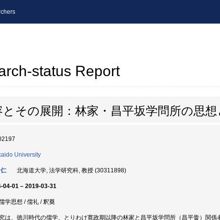
chers
arch-status Report
容とその展開：林家・昌平坂学問所の思想
02197
aido University
 仁
北海道大学, 法学研究科, 教授 (30311898)
-04-01 – 2019-03-31
学思想 / 儒礼 / 釈奠
究は、徳川時代の儒学、とりわけ寛政期以降の林家と昌平坂学問所（昌平黌）関係