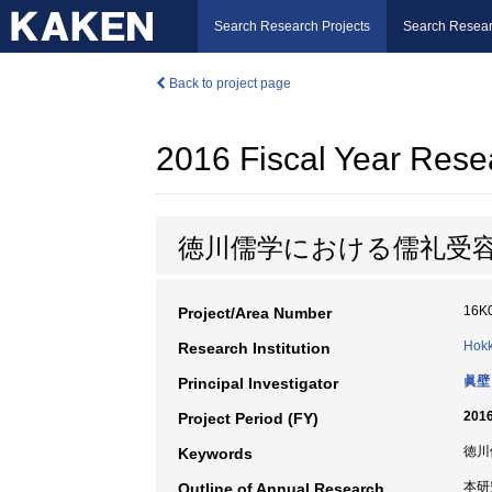
Search Research Projects
Search Resear
Back to project page
2016 Fiscal Year Rese
徳川儒学における儒礼受
16K
Project/Area Number
Hokk
Research Institution
眞壁
Principal Investigator
2016
Project Period (FY)
徳川儒
Keywords
本研
Outline of Annual Research