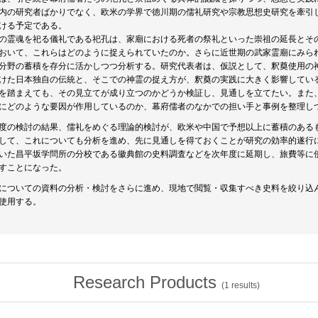
内の研究者ばかりでなく、欧米の学界で徳川期の儒礼研究や宗教思想史研究を牽引
ける予定である。
の霊魂を祀る儀礼である祀孔は、家廟における死者の祭礼といった崇祖の延長とそ
おいて、これらはどのように捉えられていたのか。さらに近世期の武家霊廟にみら
分野の蓄積を存分に活かしつつ分析する。研究代表者は、仮説として、釈奠使用の
けた日本独自の伝統と、そこでの神霊の捉え方が、釈奠の実践に大きく影響してい
を踏まえても、その見立てが成り立つのかどうか検証し、見通しを立てたい。また
にどのような要因が作用しているのか、幕府儒者のなかでの担い手と事例を整理し
度の検討の結果、儒礼をめぐる理論的検討が、欧米や中国で予想以上に蓄積のある
して、これについても分析を進め、先に見通しを得ておくことが研究の効率的遂行
いた昌平坂学問所の分校である徽典館の史料調査などを次年度に延期し、旅費等に使用
すことになった。
についての資料の分析・検討をさらに進め、現地で閲覧・収集すべき史料を絞り込
使用する。
Research Products
(
1
results)