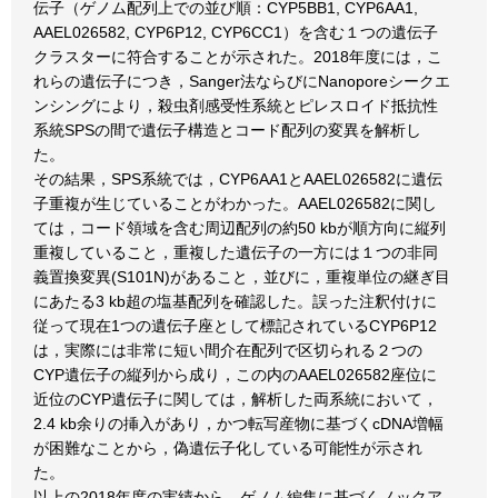
伝子（ゲノム配列上での並び順：CYP5BB1, CYP6AA1,
AAEL026582, CYP6P12, CYP6CC1）を含む１つの遺伝子
クラスターに符合することが示された。2018年度には，こ
れらの遺伝子につき，Sanger法ならびにNanoporeシークエ
ンシングにより，殺虫剤感受性系統とピレスロイド抵抗性
系統SPSの間で遺伝子構造とコード配列の変異を解析し
た。
その結果，SPS系統では，CYP6AA1とAAEL026582に遺伝
子重複が生じていることがわかった。AAEL026582に関し
ては，コード領域を含む周辺配列の約50 kbが順方向に縦列
重複していること，重複した遺伝子の一方には１つの非同
義置換変異(S101N)があること，並びに，重複単位の継ぎ目
にあたる3 kb超の塩基配列を確認した。誤った注釈付けに
従って現在1つの遺伝子座として標記されているCYP6P12
は，実際には非常に短い間介在配列で区切られる２つの
CYP遺伝子の縦列から成り，この内のAAEL026582座位に
近位のCYP遺伝子に関しては，解析した両系統において，
2.4 kb余りの挿入があり，かつ転写産物に基づくcDNA増幅
が困難なことから，偽遺伝子化している可能性が示され
た。
以上の2018年度の実績から，ゲノム編集に基づくノックア