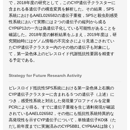
で，2018年度の研究として，このCYP遺伝子クラスターに
含まれる各遺伝子の構造変異を解析した。その結果，SPS
系統におけるAAEL026582の遺伝子重複，SPSと殺虫剤感受
性系統において実際には２つの遺伝子の縦列から成る
CYP6P12の一方は偽遺伝子化している可能性があることを
確認した。2018年度の解析結果をふまえ，2019年度は，研
究開始時にはゲノム情報の不完全さにより見過ごされてい
たCYP遺伝子クラスター内のその他の遺伝子も対象にし
て，第一染色体上のピレスロイド代謝抵抗性要因を精査す
る予定である。
Strategy for Future Research Activity
ピレスロイド抵抗性SPS系統における第一染色体上右腕の
CYP遺伝子クラスターに含まれる５つの遺伝子（上述）に
つき，感受性系統と対比した発現量プロファイルを定量
PCRにより得る。すでに遺伝子重複を生じ過剰発現が確認
されているAAEL026582，その他にも抵抗性系統特異的な
高発現性を示すCYP遺伝子について，単独遺伝子KO体（た
だし前年度までに実施済みのCYP5BB1, CYP6AA1は除く）