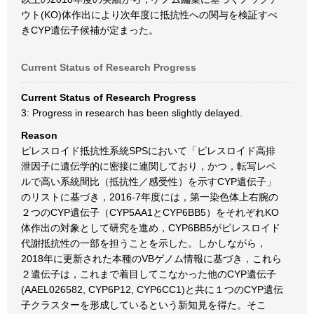
ウト(KO)体作出により次年度に抵抗性への関与を検証すべ
きCYP遺伝子候補が定まった。
Current Status of Research Progress
Current Status of Research Progress
3: Progress in research has been slightly delayed.
Reason
ピレスロイド抵抗性系統SPSにおいて「ピレスロイド高排
泄因子に遺伝学的に密接に連関しており，かつ，転写レベ
ルで高い系統間比（抵抗性／感受性）を示すCYP遺伝子」
のリストに基づき，2016-7年度には，第一染色体上右腕の
２つのCYP遺伝子（CYP5AA1とCYP6BB5）をそれぞれKO
体作出の対象として研究を進め，CYP6BB5がピレスロイド
代謝抵抗性の一部を担うことを示した。しかしながら，
2018年に更新された本種のVBゲノム情報に基づき，これら
２遺伝子は，これまで着目してこなかった他のCYP遺伝子
(AAEL026582, CYP6P12, CYP6CC1)と共に１つのCYP遺伝
子クラスターを形成しているという新知見を得た。そこ