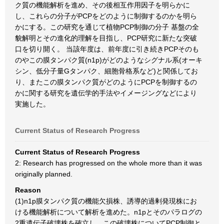
ク質の機能解析を進め、その後相互作用因子を明らかに
し、これらの分子がPCPをどのように制御するのかを明ら
かにする。この研究を通じて植物PCP制御の分子 基盤の全
貌解明とその進化的理解を目指し、PCP研究に新たな突破
口を切り開く。 当該年度は、前年度に引き続きPCPそのも
のやこの膜タンパク質(n1p)がどのようなシグナル系(オーキ
シン、低分子量Gタンパク、細胞骨格系など)と関係してお
り、またこの膜タンパク質がどのようにPCPを制御するの
かに関する研究を遺伝学的手法やイメージングなどにより
実施した。
Current Status of Research Progress
Current Status of Research Progress
2: Research has progressed on the whole more than it was
originally planned.
Reason
(1)n1p膜タンパク質の機能欠損株、誘導的過剰発現株にお
ける機能解析について解析を進めた。n1pとそのパラログの
2重遺伝子破壊株を確立し、この破壊株についてPCP制御と