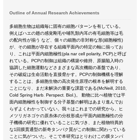
Outline of Annual Research Achievements
多細胞生物は組織毎に固有の細胞パターンを有している。
例えばハエの翅の感覚剛毛や哺乳類内耳の有毛細胞等は毛
の配向性が揃う など、個々の細胞の非対称な形(細胞極性)
が、その細胞が存在する組織平面内の特定の軸に揃ってお
り、これは平面内細胞極性(pla nar cell polarity, PCP)と呼ば
れている。PCPの制御は組織の構築や維持、原腸陥入時の
協調した細胞運動などさまざまな高次機能の基盤であり、
その破綻は生命活動を直接脅かす。PCPの制御機構を理解
することは、多細胞生物の高次発生原理の根本を解明する
ことになり、まだ未解決の重要な課題である(McNeill, 2010,
Cold Spring Harb. Perspect. Biol.)。 動物に比べ植物では平
面内細胞極性を制御する分子基盤の解明はあまり進んでお
らずよくわかっていない。我々はこれまでの研究から、ヒ
メツリガネゴケの原糸体の分枝形成が平面内細胞極性の分
子機構の研究に優れていることに気づき、また植物特異的
な1回膜貫通型の新奇タンパク質がこの制御に関わっている
ことに気がついた。そこで本研究はとりわけこの膜タンパ