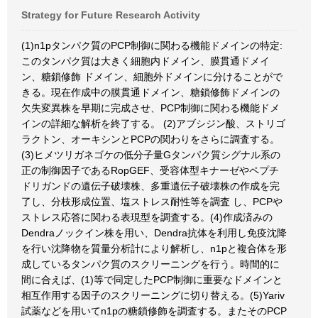
Strategy for Future Research Activity
(1)n1pタンパク質のPCP制御に関わる機能ドメインの特定:
このタンパク質は大きく細胞内ドメイン、膜貫通ドメイ
ン、糖鎖修飾 ドメイン、細胞外ドメインに分けることがで
きる。現在作成中の膜貫通ドメイン、糖鎖修飾ドメインの
欠失変異株を早期に完成させ、PCP制御に関わる機能ドメ
インの詳細な解析を終了する。 (2)アブシジン酸、ストリゴ
ラクトン、オーキシンとPCPの関わりをさらに調査する。
(3)ヒメツリガネゴケの低分子量Gタンパク質シグナル系の
正の制御因子であるRopGEF、受容体型キナーゼやペプチ
ドリガンドの遺伝子破壊株、多重遺伝子破壊株の作成を完
了し、分枝形成位置、塩ストレス耐性等を調査 し、PCPや
ストレス応答に関わる表現型を調査する。(4)作成済みの
Dendraノックイン株を用い、Dendra抗体を利用し免疫沈降
を行い沈降物を質量分析計により解析し、n1pと複合体を形
成しているタンパク質のスクリーニングを行う。時間的に
間に合えば、(1)等で同定したPCP制御に重要なドメインと
相互作用する因子のスクリーニングに切り替える。(5)Yariv
試薬などを用いてn1pの糖鎖修飾を調査する。またそのPCP