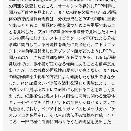
の関連を調査したところ、オーキシン依存的にPCP制御に
関わる可能性を見出した。またC末端を欠損させたn1p変異
体の誘導的過剰発現株は、分枝形成などPCPの制御に重要
であるとともに、葉緑体の数を保つためにも重要であるこ
とを見出した。(2)n1pの2重遺伝子破壊株で見出したオーキ
シンの関与に加えて、ストリゴラクトンがPCPによる分枝
形成に関与している可能性を新たに見出せた。ストリゴラ
クトンや前年度見出したアブシジン酸がどのようにPCPに
関わるのか、さらに詳細な解析が必要である。 (3)n1p過剰
発現株では、微小管が短くなる傾向にあることを前年度見
出せたが、この観察の再現性の度合いが良くない。またN末
の糖鎖修飾を生化学的方法により確認したが検出できなか
った。(4)n1p膜タンパク質を過剰発現せた実験により、こ
のタンパク質は塩ストレス耐性にも関わることを新しく見
出した。細胞極性と塩ストレス耐性に同時に関わる受容体
キナーゼやペプチド性リガンドの存在がシロイヌナズナで
報告されており、ペプチド性リガンドのヒメツリガネゴケ
オルソログを同定し、それらの遺伝子破壊株を作成したと
ころ、一部で極性制御に関わりそうな表現型を見出した。