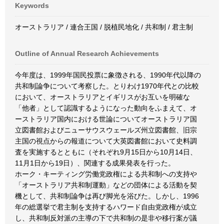
Keywords
オーストラリア / 連合王国 / 脱植民地化 / 共和制 / 君主制
Outline of Annual Research Achievements
今年度は、1999年国民投票に象徴される、1990年代以降の
共和制論争について考察した。とりわけ1970年代との比較
において、オーストラリアとイギリスがお互いを明確な
「他者」として認識するようになった動向をふまえて、オ
ーストラリア国内における世論についてオーストラリア国
立図書館およびニューサウスウェールズ州立図書館、旧宗
主国の視点からの報道について大英図書館において史料調
査を実施するとともに（それぞれ9月15日から10月14日、
11月1日から19日）、関連する成果発表を行った。
ホーク・キーティング労働党政権による共和制への支持や
「オーストラリア共和制運動」などの団体による活動を契
機として、共和制論争は再び脚光を浴びた。しかし、1996
年の総選挙で君主制を支持するハワード自由党政権が成立
し、共和制反対派の主導の下で共和制の是非や移行案が議