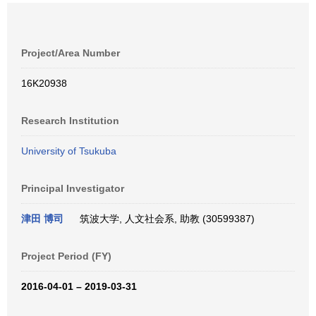
Project/Area Number
16K20938
Research Institution
University of Tsukuba
Principal Investigator
津田 博司
筑波大学, 人文社会系, 助教 (30599387)
Project Period (FY)
2016-04-01 – 2019-03-31