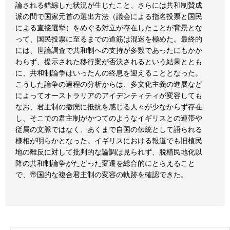
論される錯綜した状況が生じたこと、さらには共和制賛成
派の間で国家元首の選出方法（議会による指名投票と国民
による直接選挙）をめぐる対立が存在したことが背景とな
って、国民投票に至るまでの道筋は混迷を極めた。最終的
には、世論調査で共和制への支持が多数であったにもかか
わらず、提示された移行案が否決されるという結果ととも
に、共和制論争はいったんの終息を迎えることとなった。
こうした論争の過程の分析からは、多文化主義の進展など
によってオーストラリアのアイデンティティが変容しても
なお、君主制の撤廃に抵抗を感じる人々が少なからず存在
し、そこでの君主制がかつてのようなイギリスとの連帯や
従属の文脈ではなく、あくまで自国の伝統として語られる
様相が明らかとなった。イギリスにおける報道でも旧植民
地の離反に対して批判的な論調は見られず、脱植民地化以
降の共和制論争がたどった変遷を総合的にとらえること
で、帝国的な複合君主制の変容の軌跡を確認できた。