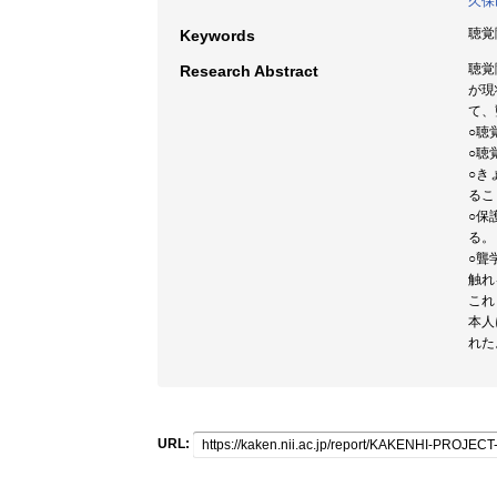
久保
聴覚
Keywords
聴覚
Research Abstract
が現
て、
○聴
○聴
○き
るこ
○保
る。
○聾
触れ
これ
本人
れた
URL: