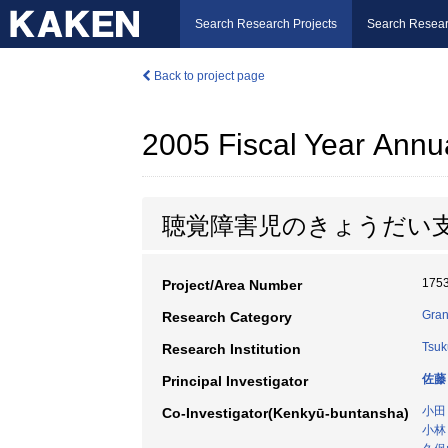
Search Research Projects
Search Resear
Back to project page
2005 Fiscal Year Annu
聴覚障害児のきょうだい
175
Project/Area Number
Gran
Research Category
Tsuk
Research Institution
佐藤
Principal Investigator
小田
Co-Investigator(Kenkyū-buntansha)
小林