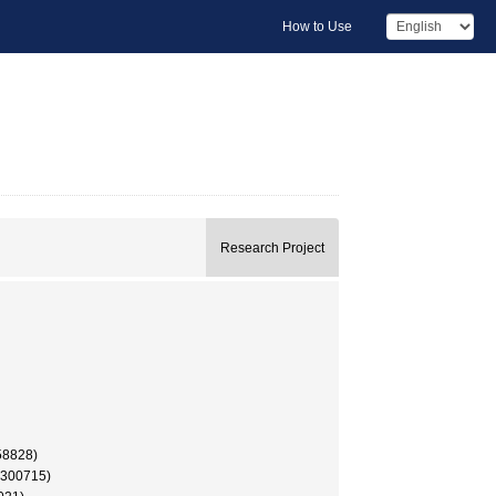
How to Use
Research Project
828)
0715)