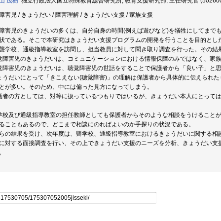
山 茂樹
独立行政法人国立特殊教育総合研究所, 教育支援研究部, 主任研究官 (502600
障害児 / きょうだい / 障害理解 / きょうだい支援 / 家族支援
障害児のきょうだいの多くは、自分自身の時間(例えば遊びなど)を犠牲にしてまで
状である。そこで本研究はきょうだい支援プログラムの開発を行うことを目的とし
聾学校、通級指導教室を訪問し、担当教員に対して聞き取り調査を行った。その結
覚障害児のきょうだいは、コミュニケーションにおける情報保障のみではなく、家
覚障害児のきょうだいは、聴覚障害児の世話をすることで保護者から「良い子」と
ょうだいにとって「きこえない(聴覚障害)」の理解は保護者から具体的に伝えられ
とが多い。そのため、中には偏った見方になってしまう。
護者の方としては、対等に扱っているつもりではいるが、きょうだい本人にとって
学校及び通級指導教室の担任教師としても保護者からそのような相談をうけること
ることもあるので、どこまで相談にのればよいのか手探りの状況である。
らの結果を受け、次年度は、聾学校、通級指導教室におけるきょうだいに関する相
に対する面接調査を行い、その上できょうだい支援のニーズを分析、きょうだい支
。