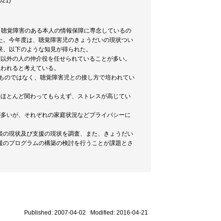
21)
も聴覚障害のある本人の情報保障に専念しているの
た。今年度は、聴覚障害児のきょうだいの現状つい
果、以下のような知見が得られた。
族以外の人の仲介役を任せられていることが多い。
思われると考えている。
たものではなく、聴覚障害児との接し方で培われてい
はほとんど関わってもらえず、ストレスが高じてい
が多いが、それぞれの家庭状況などプライバシーに
談の現状及び支援の現状を調査、また、きょうだい
援のプログラムの構築の検討を行うことが課題とさ
Published: 2007-04-02 Modified: 2016-04-21