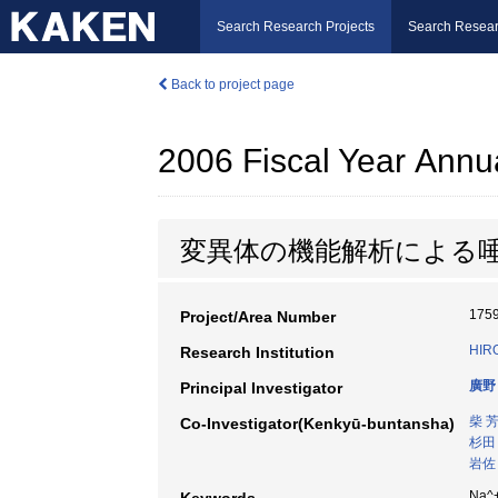
Search Research Projects
Search Resear
Back to project page
2006 Fiscal Year Annu
変異体の機能解析による唾液腺
175
Project/Area Number
HIR
Research Institution
廣野
Principal Investigator
柴 
Co-Investigator(Kenkyū-buntansha)
杉田
岩佐
Na^