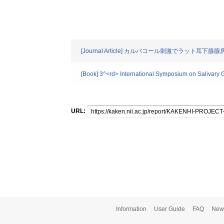
[Journal Article] カルバコール刺激でラ
[Book] 3^<rd> International Symposium on Salivary G
URL:
Information
User Guide
FAQ
New