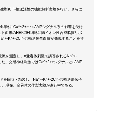
野生型)Cl^-輸送活性の機能解析実験を行い、さらに
4細胞にCa^<2+>・cAMPシグナル系の影響を受け
ト由来のHEK294細胞に陽イオン性合成脂質リポ
a^+-K^+-2Cl^-共輸送体蛋白質が発現することを蛍
を測定し、α受容体刺激で誘導されるNa^+-
した。交感神経刺激ではCa^<2+>シグナルとcAMP
。
を回収・精製し、Na^+-K^+-2Cl^-共輸送遺伝子
し、現在、変異体の作製実験が進行中である。