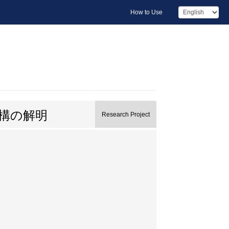
How to Use
機構の解明
Research Project