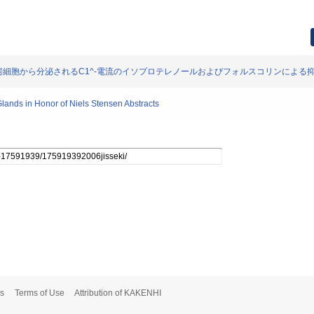
ット耳下腺腺房細胞から分泌されるC1^-電流のイソプロテレノールおよびフォルスコリンによる
lands in Honor of Niels Stensen Abstracts
s
Terms of Use
Attribution of KAKENHI