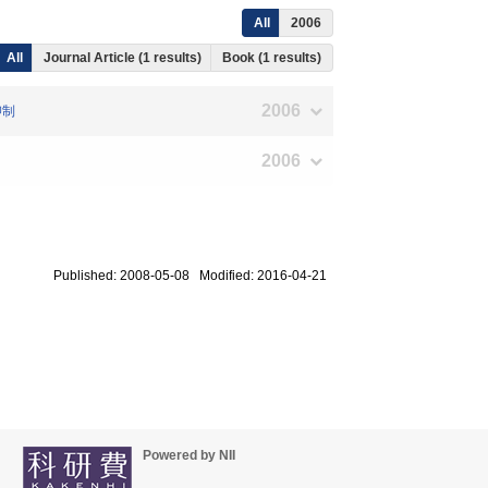
All
2006
All
Journal Article (1 results)
Book (1 results)
2006
抑制
2006
Published: 2008-05-08 Modified: 2016-04-21
Powered by NII