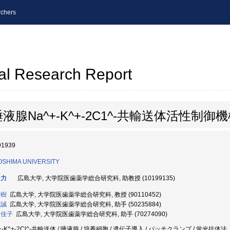
chers
al Research Report
Na^+-K^+-2C1^-共輸送体活性制御
91939
OSHIMA UNIVERSITY
 力
広島大学, 大学院医歯薬学総合研究科, 助教授 (10199135)
芳樹
広島大学, 大学院医歯薬学総合研究科, 教授 (90110452)
 誠
広島大学, 大学院医歯薬学総合研究科, 助手 (50235884)
 佳子
広島大学, 大学院医歯薬学総合研究科, 助手 (70274090)
+-K^+-2Cl^-共輸送体 / 唾液腺 / 培養細胞 / 遺伝子導入 / パッチクランプ / 蛍光抗体法