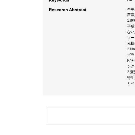
Keywords
本年
Research Abstract
変異
1.
平成
ない
ソー
光抗
2.N
グラ
K^
シグ
3.
野生
とベ