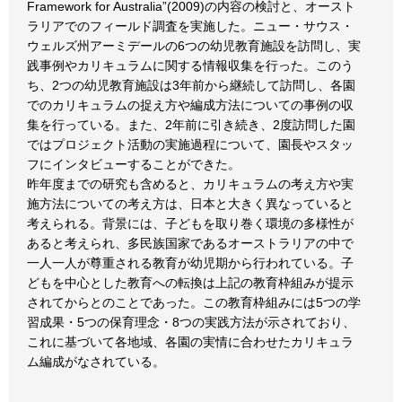
Framework for Australia”(2009)の内容の検討と、オースト
ラリアでのフィールド調査を実施した。ニュー・サウス・
ウェルズ州アーミデールの6つの幼児教育施設を訪問し、実
践事例やカリキュラムに関する情報収集を行った。このう
ち、2つの幼児教育施設は3年前から継続して訪問し、各園
でのカリキュラムの捉え方や編成方法についての事例の収
集を行っている。また、2年前に引き続き、2度訪問した園
ではプロジェクト活動の実施過程について、園長やスタッ
フにインタビューすることができた。
昨年度までの研究も含めると、カリキュラムの考え方や実
施方法についての考え方は、日本と大きく異なっていると
考えられる。背景には、子どもを取り巻く環境の多様性が
あると考えられ、多民族国家であるオーストラリアの中で
一人一人が尊重される教育が幼児期から行われている。子
どもを中心とした教育への転換は上記の教育枠組みが提示
されてからとのことであった。この教育枠組みには5つの学
習成果・5つの保育理念・8つの実践方法が示されており、
これに基づいて各地域、各園の実情に合わせたカリキュラ
ム編成がなされている。