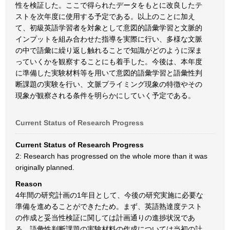
性を検証した。ここで得られたデータをもとに改良したテ
ストを次年度に使用する予定である。以上のことに加え
て、初級英語学習者を対象として意図的語彙学習と文脈的
インプットを組み合わせた指導を実際に行い、多様な文脈
の中で語彙に繰り返し触れることで知識がどのように深ま
っていくかを観察することにも着手した。今後は、本年度
に準備した実験材料等を用いて意図的語彙学習と語彙性判
断課題の実験を行い、文脈プライミング現象の特徴やその
現象が観察される条件を明らかにしていく予定である。
Current Status of Research Progress
Current Status of Research Progress
2: Research has progressed on the whole more than it was
originally planned.
Reason
4年間の研究計画の1年目として、今後の研究実施に必要な
準備を進めることができたため。まず、英語熟達度テスト
の作成と妥当性検証に関しては計画通りの進捗状況であ
る。語彙性判断課題の実験材料の作成については当初の計