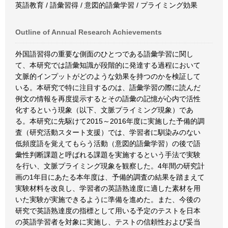
英語教育 / 語彙習得 / 意図的語彙学習 / プライミング効果
Outline of Annual Research Achievements
外国語習得の重要な側面のひとつである語彙学習に関し
て、本研究では語彙知識が段階的に発達する過程において
文脈的インプットがどのような効果を持つのかを検証して
いる。本研究で特に注目するのは、語彙学習の際に読んだ
例文の情報を再度提示するとその語彙の記憶が心内で活性
化するという現象（以下、文脈プライミング現象）であ
る。本研究に先駆けて2015～2016年度に実施した予備的調
査（研究活動スタート支援）では、学習者に馴染みのない
低頻度語を覚えてもらう活動（意図的語彙学習）の後で語
彙性判断課題と呼ばれる課題を実施するという手法で実験
を行い、文脈プライミング現象を観察した。4年間の研究計
画の1年目にあたる本年度は、予備的調査の結果を踏まえて
実験材料を改良し、学習者の英語熟達度に適した素材を用
いた実験が実施できるように準備を進めた。また、今後の
研究で英語熟達度の指標として用いる予定のテストを日本
の英語学習者を対象に実施し、テストの信頼性および妥当