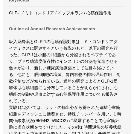
Keywords
GLP-1 / ミトコンドリア / イソフルラン / 心筋保護作用
Outline of Annual Research Achievements
吸入麻酔薬とGLP-1の心筋保護効果は、ミトコンドリアダ
イナミクスに関連するという仮説のもと、以下の研究を行
った。GLP-1は小腸のL細胞から分泌されるペプチドであ
り、ブドウ糖濃度依存性にインスリンの分泌を亢進させる
働きがあり、新しい糖尿病治療薬として注目を浴びてい
る。他にも、膵β細胞の増殖、胃内容物の排出遅延作用、食
欲抑制などが知られている。近年の研究によるとGLP-1受
容体は心筋細胞にも分布していることが明らかにされ、心
機能の制御や虚血に対する心筋保護作用についても報告さ
れている。
実験1においては、ラットの摘出心から得られた遊離心室筋
細胞をディッシュに接着させ、特殊チャンバーを用い、1 時
間低酸素状況(95%N2, 5%CO2) に暴露することで心室筋細
胞に虚血状態をつくりだした。その後1 時間通常の培養状態
に戻すことで再潅流状態とした。GLP-1 群は、低酸素-再潅