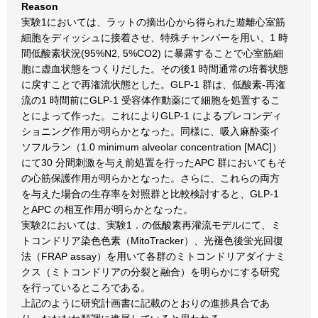
Reason
実験1においては、ラットの摘出心から得られた遊離心室筋
細胞をディッシュに接着させ、特殊チャンバーを用い、1 時
間低酸素状況(95%N2, 5%CO2) に暴露することで心室筋細
胞に虚血状態をつくりだした。その後1 時間通常の培養状態
に戻すことで再潅流状態とした。GLP-1 群は、低酸素-再潅
流の1 時間前にGLP-1 受容体作動薬にて細胞を処置するこ
とによって作った。これによりGLP-1 によるプレコンディ
ショニング作用が明らかとなった。同様に、吸入麻酔薬イ
ソフルラン（1.0 minimum alveolar concentration [MAC]）
にて30 分間刺激を与え前処置を行ったAPC 群においてもそ
の心筋保護作用が明らかとなった。さらに、これらの両方
を与えた場合の生存率を対照群と比較検討すると、GLP-1
とAPC の相互作用が明らかとなった。
実験2においては、実験1．の低酸素再灌流モデルにて、ミ
トコンドリア染色色素（MitoTracker）、光褪色後蛍光回復
法（FRAP assay）を用いて各群のミトコンドリアダイナミ
クス（ミトコンドリアの分裂と融合）を明らかにする研究
を行っているところである。
上記のように研究計画書に記載のとおりの進捗具合であ