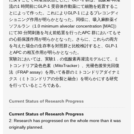
流の1 時間前にGLP-1 受容体作動薬にて細胞を処置するこ
とによって作った。これによりGLP-1 によるプレコンディ
ショニング作用が明らかとなった。同様に、吸入麻酔薬イ
ソフルラン（1.0 minimum alveolar concentration [MAC]）
にて30 分間刺激を与え前処置を行ったAPC 群においてもそ
の心筋保護作用が明らかとなった。さらに、これらの両方
を与えた場合の生存率を対照群と比較検討すると、GLP-1
とAPC の相互作用が明らかとなった。
実験2においては、実験1．の低酸素再灌流モデルにて、ミ
トコンドリア染色色素（MitoTracker）、光褪色後蛍光回復
法（FRAP assay）を用いて各群のミトコンドリアダイナミ
クス（ミトコンドリアの分裂と融合）を明らかにする研究
を行っているところである。
Current Status of Research Progress
Current Status of Research Progress
2: Research has progressed on the whole more than it was
originally planned.