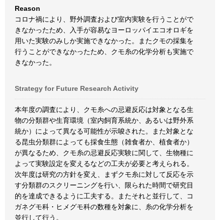
Reason
コロナ禍により、野外調査および室内実験を行うことがで
きなかったため、入手が容易なヨーロッパイエコオロギを
用いた実験のみしか実施できなかった。またクモの採集を
行うことができなかったため、クモ糸の化学分析も実施で
きなかった。
Strategy for Future Research Activity
本年度の調査により、クモ糸への忌避反応は対象となる生
物の分類群や生育環境（室内飼育系統か、あるいは野外系
統か）によって異なる可能性が示唆された。また対象とな
る昆虫分類群によっても採食生態（雑食者か、植食者か）
が異なるため、クモ糸の忌避反応実験に関して、生物種に
よって実験設定を変えるなどの工夫が必要と考えられる。
次年度は研究の方針を変え、まずクモ糸に対して反応を示
す分類群のスクリーニングを行い、限られた時間で研究目
的を達成できるように工夫する。またそれと並行して、コ
ガネグモ科・ヒメグモ科の数種を対象に、糸の化学分析を
並行して行う。