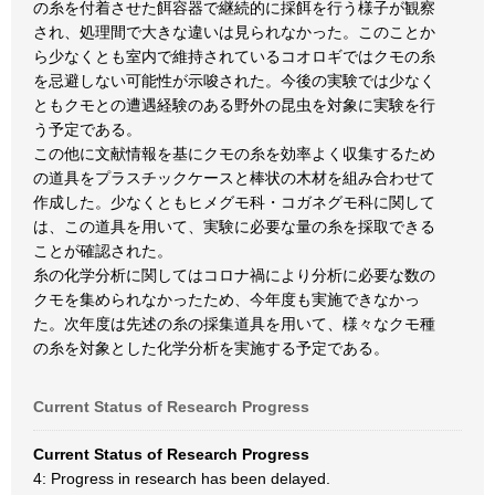
の糸を付着させた餌容器で継続的に採餌を行う様子が観察
され、処理間で大きな違いは見られなかった。このことか
ら少なくとも室内で維持されているコオロギではクモの糸
を忌避しない可能性が示唆された。今後の実験では少なく
ともクモとの遭遇経験のある野外の昆虫を対象に実験を行
う予定である。
この他に文献情報を基にクモの糸を効率よく収集するため
の道具をプラスチックケースと棒状の木材を組み合わせて
作成した。少なくともヒメグモ科・コガネグモ科に関して
は、この道具を用いて、実験に必要な量の糸を採取できる
ことが確認された。
糸の化学分析に関してはコロナ禍により分析に必要な数の
クモを集められなかったため、今年度も実施できなかっ
た。次年度は先述の糸の採集道具を用いて、様々なクモ種
の糸を対象とした化学分析を実施する予定である。
Current Status of Research Progress
Current Status of Research Progress
4: Progress in research has been delayed.