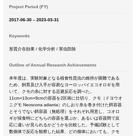
Project Period (FY)
2017-06-30 – 2023-03-31
Keywords
形質介在効果 / 化学分析 / 害虫防除
Outline of Annual Research Achievements
本年度は、実験対象となる植食性昆虫の維持が困難である
ため、飼育及び入手が容易なヨーロッパイエコオロギを用
いて、クモの糸に対する忌避反応を調べた。
11cm×13cm×9cmの容器を2区画に仕切り、クモ（ドヨウオ
ニグモ Neoscona adianta）のしおり糸を巻き付けた餌容器
とそうでない餌容器（無処理）をそれぞれ用意し、コオロ
ギが採食時にどちらの容器を選ぶか、あるいは容器間で反
応に違いが見られるかどうかを比較した。予備試験として
数個体で反応を観察した結果、どの個体においても、クモ