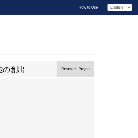
How to Use
能の創出
Research Project