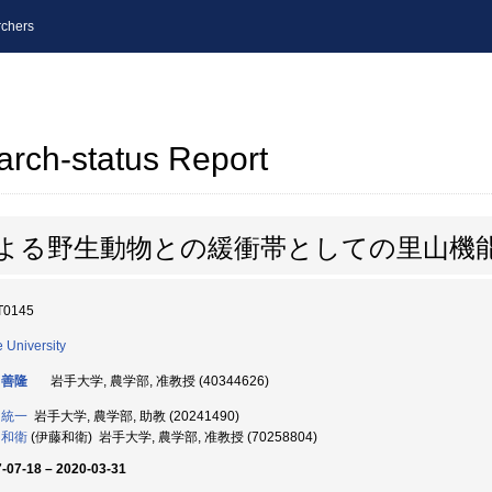
chers
arch-status Report
による野生動物との緩衝帯としての里山機
T0145
e University
 善隆
岩手大学, 農学部, 准教授 (40344626)
 統一
岩手大学, 農学部, 助教 (20241490)
 和衛
(伊藤和衛) 岩手大学, 農学部, 准教授 (70258804)
-07-18 – 2020-03-31