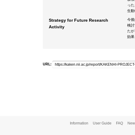
った
生動
今後
Strategy for Future Research
検討
Activity
たが
効果
URL:
Information
User Guide
FAQ
New