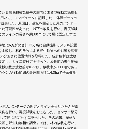
ている黒毛和種繁殖牛の腟内に改良型移動式温度セ
用いて、コンピュータに記録した。 体温データの
林内で紛失した。原因は、基板を固定した尾のバンテー
った可能性があった。以下の改良を行い、再度試験
のラインの長さを約30cmにして尾に固定せずに
林地に6カ所の合計12カ所に自動撮影カメラを設置
を比較し、林内放牧による野生動物への影響を調査
牧牛の6分おきに位置情報を取得した。統計解析は放牧
仮定し、カイ二乗検定を行った。放牧前の野生動物
頭数は放牧前が0.77頭、放牧中が0.11頭であっ
シの行動範囲の最外郭面積は4.3haで全放牧地
た尾のバンテージの固定とラインを折りたたんだ部
改良を行い、再度試験をおこなった。センサー部分
にして尾に固定せずに垂らした。その結果、脱落な
設置し野生動物相の調査」では、林内放牧を行い、
前の野生動物撮影頭数は44頭、放牧中は2頭であ