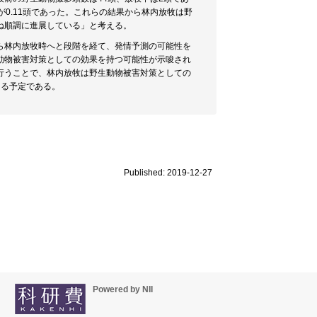
が0.11頭であった。これらの結果から林内放牧は野
ね順調に進展している」と考える。
ら林内放牧時へと段階を経て、発情予測の可能性を
動物被害対策としての効果を持つ可能性が示唆され
行うことで、林内放牧は野生動物被害対策としての
きる予定である。
Published: 2019-12-27
Powered by NII