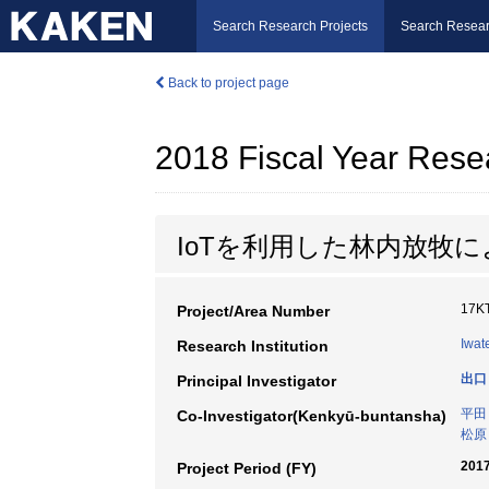
Search Research Projects
Search Resear
Back to project page
2018 Fiscal Year Rese
IoTを利用した林内放牧
17K
Project/Area Number
Iwat
Research Institution
出口
Principal Investigator
平田
Co-Investigator(Kenkyū-buntansha)
松原
2017
Project Period (FY)