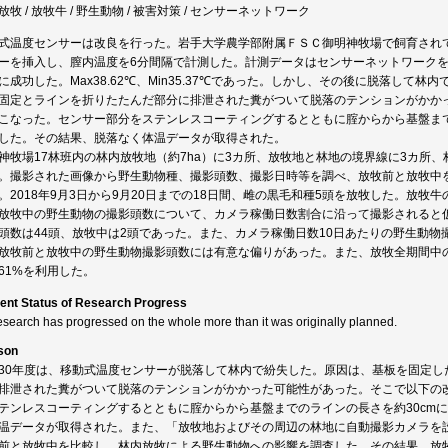
放牧 / 放牧牛 / 野生動物 / 被害対策 / センサーネットワーク
式温度センサーは改良を行った。岩手大学農学部附属ＦＳＣ御明神牧場で飼育され
ーを挿入し、膣内温度を6分間隔で計測した。計測データはセンサーネットワークを
に成功した。Max38.62℃、Min35.37℃であった。しかし、その後に脱落して
固定とラインを折りたたんだ部分に排泄された糞がついて脱落のテンションがかか
こなった。センサー部分をステンレスコーティングするとともに腟からから基盤まで
した。その結果、脱落なく体温データが取得された。
神牧場17林班内の林内放牧地（約7ha）に3カ所、放牧地と林地の境界線に3カ所、
。撮影された画像から野生動物種、撮影頭数、撮影日時等を調べ、放牧前と放牧中
。2018年9月3日から9月20日までの18日間、雌の黒毛和種5頭を放牧した。放
放牧中の野生動物の撮影頭数について、カメラ稼働日数割合に沿って撮影されると
頭数は44頭、放牧中は2頭であった。また、カメラ稼働日数10日あたりの野生動物撮影
放牧前と放牧中の野生動物撮影頭数には有意な偏りがあった。また、放牧全期間中のウ
61%を利用した。
ent Status of Research Progress
esearch has progressed on the whole more than it was originally planned.
son
30年度は、移動式温度センサーが脱落して林内で紛失した。原因は、基板を固定し
排泄された糞がついて脱落のテンションがかかった可能性があった。そこで以下の
テンレスコーティングするとともに腟からから基盤までのラインの長さを約30cm
温データが取得された。また、「放牧地およびその周辺の林地に自動撮影カメラを
前と放牧中を比較し、林内放牧による野生動物への影響を調査した。その結果、放牧