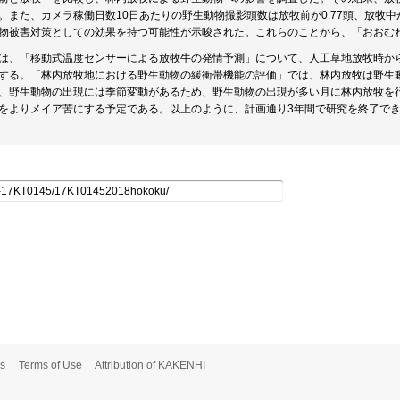
。また、カメラ稼働日数10日あたりの野生動物撮影頭数は放牧前が0.77頭、放牧中
物被害対策としての効果を持つ可能性が示唆された。これらのことから、「おおむ
は、「移動式温度センサーによる放牧牛の発情予測」について、人工草地放牧時か
する。「林内放牧地における野生動物の緩衝帯機能の評価」では、林内放牧は野生
、野生動物の出現には季節変動があるため、野生動物の出現が多い月に林内放牧を
をよりメイア苦にする予定である。以上のように、計画通り3年間で研究を終了で
s
Terms of Use
Attribution of KAKENHI