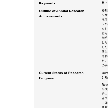
林内
Keywords
移動
Outline of Annual Research
ンサ
Achievements
取得
ジの
をお
垂ら
御明
した
した
前と
撮影
た。
の約
Current Status of Research
Curr
2: R
Progress
Rea
平成
分に
をス
く体
放牧