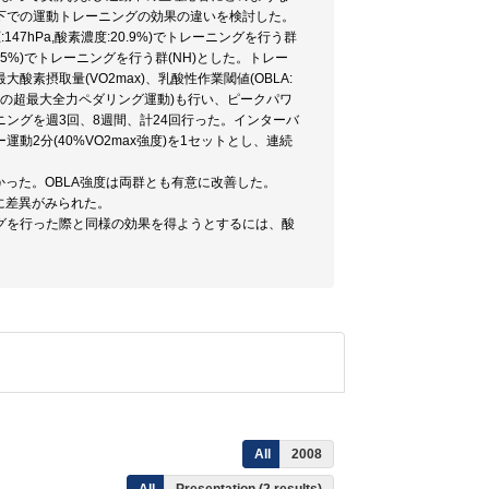
下での運動トレーニングの効果の違いを検討した。
47hPa,酸素濃度:20.9%)でトレーニングを行う群
14.5%)でトレーニングを行う群(NH)とした。トレー
摂取量(VO2max)、乳酸性作業閾値(OBLA:
nt:30秒間の超最大全力ペダリング運動)も行い、ピークパワ
ングを週3回、8週間、計24回行った。インターバ
運動2分(40%VO2max強度)を1セットとし、連続
かった。OBLA強度は両群とも有意に改善した。
に差異がみられた。
グを行った際と同様の効果を得ようとするには、酸
。
All
2008