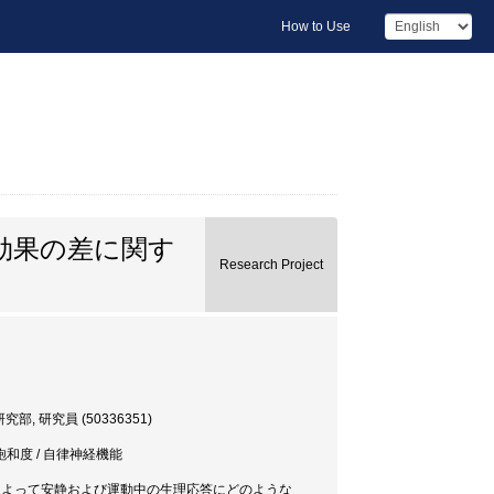
How to Use
効果の差に関す
Research Project
科学研究部, 研究員 (50336351)
飽和度 / 自律神経機能
によって安静および運動中の生理応答にどのような