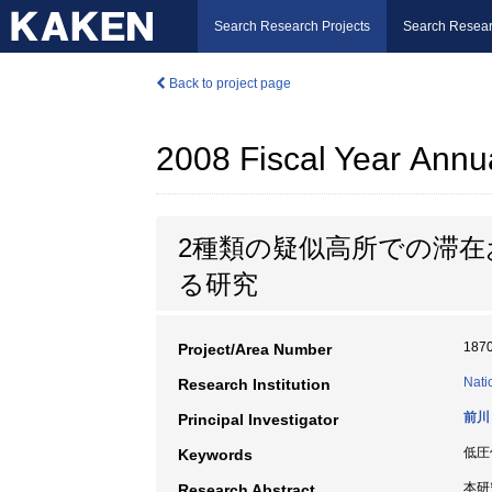
Search Research Projects
Search Resear
Back to project page
2008 Fiscal Year Annu
2種類の疑似高所での滞
る研究
187
Project/Area Number
Nati
Research Institution
前川
Principal Investigator
低圧
Keywords
本研
Research Abstract