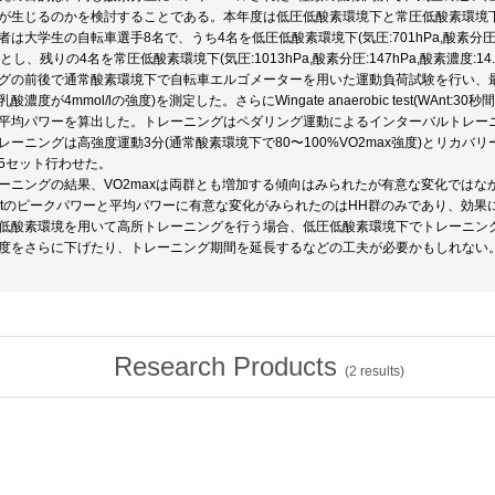
が生じるのかを検討することである。本年度は低圧低酸素環境下と常圧低酸素環境
者は大学生の自転車選手8名で、うち4名を低圧低酸素環境下(気圧:701hPa,酸素分圧:1
H)とし、残りの4名を常圧低酸素環境下(気圧:1013hPa,酸素分圧:147hPa,酸素濃度:
グの前後で通常酸素環境下で自転車エルゴメーターを用いた運動負荷試験を行い、最大酸素
乳酸濃度が4mmol/lの強度)を測定した。さらにWingate anaerobic test(WA
平均パワーを算出した。トレーニングはペダリング運動によるインターバルトレーニ
レーニングは高強度運動3分(通常酸素環境下で80〜100%VO2max強度)とリカバリー
5セット行わせた。
ーニングの結果、VO2maxは両群とも増加する傾向はみられたが有意な変化ではな
ntのピークパワーと平均パワーに有意な変化がみられたのはHH群のみであり、効果
低酸素環境を用いて高所トレーニングを行う場合、低圧低酸素環境下でトレーニン
度をさらに下げたり、トレーニング期間を延長するなどの工夫が必要かもしれない
Research Products
(
2
results)