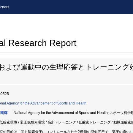
chers
al Research Report
在および運動中の生理応答とトレーニング
00525
onal Agency for the Advancement of Sports and Health
 剛輝
National Agency for the Advancement of Sports and Health, スポーツ
低酸素環境 / 常圧低酸素環境 / 高所トレーニング / 低酸素トレーニング / 動脈血酸素
究の目的は、同じ酸素分圧にコントロールされた2種類の擬似高所で、気圧の違い