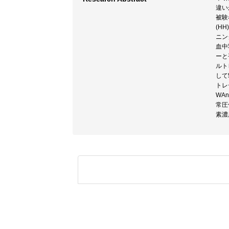
違い
被験
(H
ニン
血中
ーと
ルト
して
トレ
WA
常圧
素濃