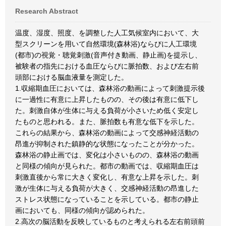
Research Abstract
温度、湿度、照度、を調整した人工気候室内において、大
型スクリーンを用いて自然環境(森林浴)ならびに人工環境
(都市)の視覚・聴覚刺激(音声付き動画、静止画)を提示し、
被験者の指先における血圧ならびに脈拍数、および左右前
頭部における脳血液量を測定した。
1.収縮期血圧においては、森林浴の動画によって刺激提示後
に一過性に有意に上昇したものの、その後は有意に低下し
た。刺激自体が生体に与える負荷が小さいため低く安定し
たものと思われる。また、脈拍数も有意な低下を示した。
これらの結果から、森林浴の動画によって交感神経活動の
昂進が抑制された鎮静的な状態になったことが分かった。
森林浴の静止画では、変化は小さいものの、森林浴の動画
と同様の傾向が見られた。都市の動画では、収縮期血圧は
刺激直後から常に大きく変化し、有意な上昇を示した。刺
激が生体に与える負荷が大きく、交感神経活動の昂進した
ストレス状態になっていることを示している。都市の静止
画においても、同様の傾向が認められた。
2.高次の脳活動を反映しているものと考えられる左右前頭前