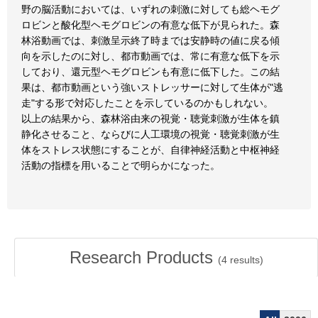
野の脳活動においては、いずれの刺激に対しても総ヘモグ
ロビンと酸化型ヘモグロビンの有意な低下が見られた。森
林浴動画では、刺激呈示終了時までは安静時の値に戻る傾
向を示したのに対し、都市動画では、常に有意な低下を示
しており、還元型ヘモグロビンも有意に低下した。この結
果は、都市動画という強いストレッサーに対して生体が"逃
走"する形で対応したことを示しているのかもしれない。
以上の結果から、森林浴由来の視覚・聴覚刺激が生体を鎮
静化させること、ならびに人工環境の視覚・聴覚刺激が生
体をストレス状態にすることが、自律神経活動と中枢神経
活動の指標を用いることで明らかになった。
Research Products
(
4
results)