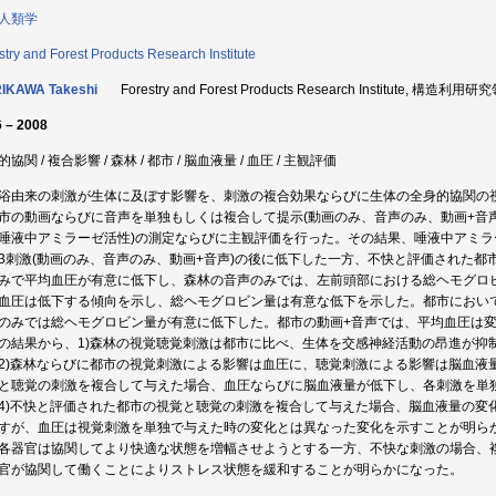
人類学
stry and Forest Products Research Institute
IKAWA Takeshi
Forestry and Forest Products Research Institute, 構造
 – 2008
協関 / 複合影響 / 森林 / 都市 / 脳血液量 / 血圧 / 主観評価
浴由来の刺激が生体に及ぼす影響を、刺激の複合効果ならびに生体の全身的協関の
市の動画ならびに音声を単独もしくは複合して提示(動画のみ、音声のみ、動画+音声
唾液中アミラーゼ活性)の測定ならびに主観評価を行った。その結果、唾液中アミ
3刺激(動画のみ、音声のみ、動画+音声)の後に低下した一方、不快と評価された都
みで平均血圧が有意に低下し、森林の音声のみでは、左前頭部における総ヘモグロ
血圧は低下する傾向を示し、総ヘモグロビン量は有意な低下を示した。都市におい
のみでは総ヘモグロビン量が有意に低下した。都市の動画+音声では、平均血圧は
の結果から、1)森林の視覚聴覚刺激は都市に比べ、生体を交感神経活動の昂進が抑
2)森林ならびに都市の視覚刺激による影響は血圧に、聴覚刺激による影響は脳血液
と聴覚の刺激を複合して与えた場合、血圧ならびに脳血液量が低下し、各刺激を単
4)不快と評価された都市の視覚と聴覚の刺激を複合して与えた場合、脳血液量の変
すが、血圧は視覚刺激を単独で与えた時の変化とは異なった変化を示すことが明ら
各器官は協関してより快適な状態を増幅させようとする一方、不快な刺激の場合、
官が協関して働くことによりストレス状態を緩和することが明らかになった。