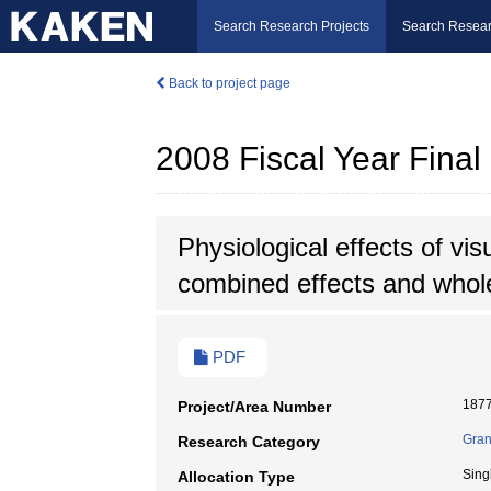
Search Research Projects
Search Resear
Back to project page
2008 Fiscal Year Fina
Physiological effects of vi
combined effects and whole
PDF
187
Project/Area Number
Gran
Research Category
Sing
Allocation Type