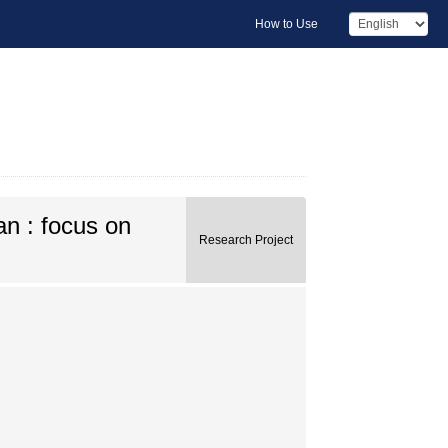
How to Use
an : focus on
Research Project