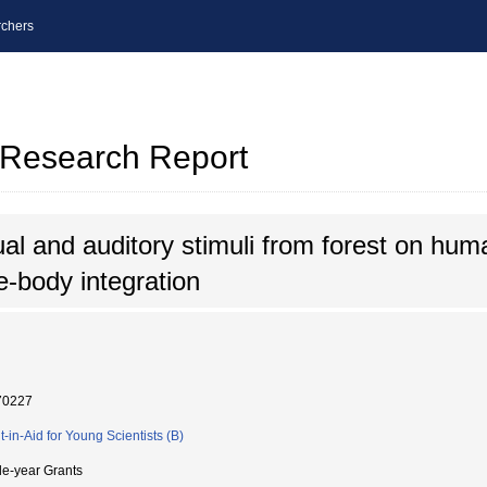
chers
l Research Report
sual and auditory stimuli from forest on hum
-body integration
70227
t-in-Aid for Young Scientists (B)
le-year Grants