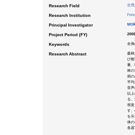
生理
Research Field
Fore
Research Institution
MOR
Principal Investigator
2006
Project Period (FY)
全身的
Keywords
森林
Research Abstract
び都
量、
林の
画の
平均
音声
以上
る、
視覚
す、
を示
体の
各器