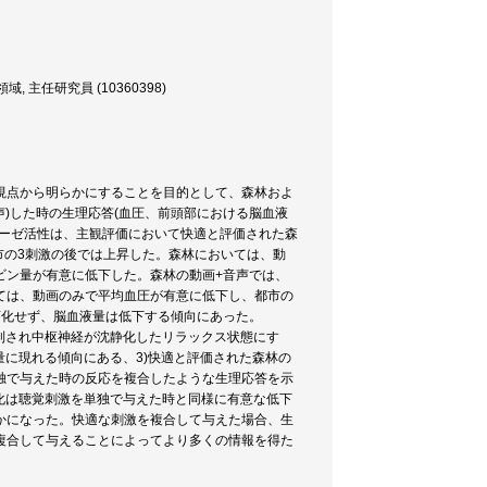
利用研究領域, 主任研究員 (10360398)
視点から明らかにすることを目的として、森林およ
)した時の生理応答(血圧、前頭部における脳血液
ラーゼ活性は、主観評価において快適と評価された森
市の3刺激の後では上昇した。森林においては、動
ビン量が有意に低下した。森林の動画+音声では、
ては、動画のみで平均血圧が有意に低下し、都市の
変化せず、脳血液量は低下する傾向にあった。
制され中枢神経が沈静化したリラックス状態にす
量に現れる傾向にある、3)快適と評価された森林の
独で与えた時の反応を複合したような生理応答を示
化は聴覚刺激を単独で与えた時と同様に有意な低下
かになった。快適な刺激を複合して与えた場合、生
複合して与えることによってより多くの情報を得た