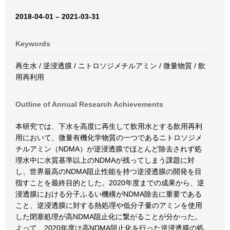
2018-04-01 – 2021-03-31
Keywords
再生水 / 逆浸透膜 / ニトロソジメチルアミン / 微量物質 / 飲
用再利用
Outline of Annual Research Achievements
本研究では、下水を高度に再生して飲用水とする飲用再利
用において、微量有機化学物質の一つであるニトロソジメ
チルアミン（NDMA）が逆浸透膜でほとんど除去されず処
理水中に水質基準以上のNDMAが残ってしまう課題に対
し、世界最高のNDMA阻止性能を持つ逆浸透膜の開発を目
指すことを最終目的とした。2020年度までの成果から、逆
浸透膜における分子ふるい機構がNDMA除去に重要である
こと、逆浸透膜に対する熱処理や低分子量のアミンを使用
した閉塞処理が高NDMA阻止化に繋がることが分かった。
よって、2020年度は高NDMA阻止化を行った逆浸透膜の処