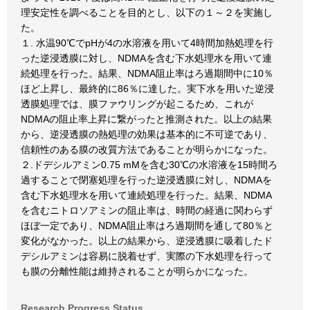
理安定性を調べることを目的とし、以下の１～２を実施し
た。
１. 水温90℃でpHが4の水溶液を用いて4時間加熱処理を行
った逆浸透膜に対し、NDMAを含む下水処理水を用いて連
続処理を行った。結果、NDMA阻止率はろ過期間中に10％
ほど上昇し、最終的に86％に達した。実下水を用いた逆浸
透膜処理では、膜ファウリングが起こるため、これが
NDMAの阻止率上昇に繋がったと推測された。以上の結果
から、逆浸透膜の熱処理の効果は基本的に不可逆であり、
信頼性のある膜の改質方法であることが明らかになった。
２.ドデシルアミン0.75 mMを含む30℃の水溶液を15時間ろ
過することで閉塞処理を行った逆浸透膜に対し、NDMAを
含む下水処理水を用いて連続処理を行った。結果、NDMA
を含むニトロソアミンの阻止率は、時間の経過に関わらず
ほぼ一定であり、NDMA阻止率はろ過期間を通して80％と
変化がなかった。以上の結果から、逆浸透膜に吸着したド
デシルアミンは容易に脱着せず、実際の下水処理を行って
も膜の分離性能は維持されることが明らかになった。
Research Progress Status