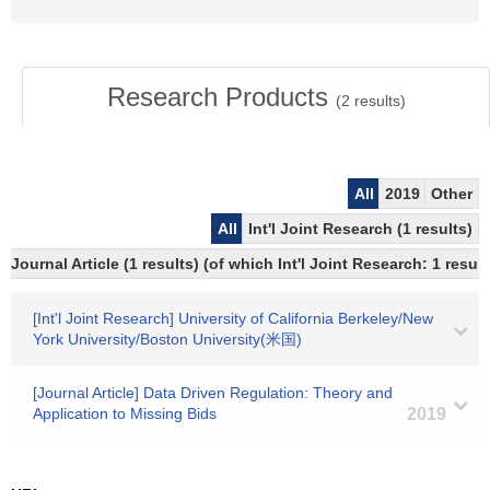
Research Products
(
2
results)
All
2019
Other
All
Int'l Joint Research (1 results)
Journal Article (1 results) (of which Int'l Joint Research: 1 resu
[Int'l Joint Research] University of California Berkeley/New
York University/Boston University(米国)
[Journal Article] Data Driven Regulation: Theory and
Application to Missing Bids
2019