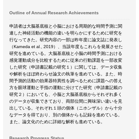
Outline of Annual Research Achievements
申請者は大脳基底核と小脳における周期的な時間予測に関
連した神経活動の機能の違いを明らかにするために研究を
行なってきた。研究内容の一部は昨年度に論文誌に発表し
（Kameda et al., 2019）、当該年度もこれらを発展させた
研究を進めている。大脳基底核と小脳の時間予測における
感覚運動成分を比較するために従来の行動課題を一部改変
した研究（申請書記載の研究１）に関しては、データ収集
や解析をほぼ終わらせ論文の執筆を進めている。また、時
間予測的活動の効果器特異性を調べるために課題への答え
方を眼球運動と手指の運動に分けてた研究（申請書記載の
研究２）においても、小脳と大脳基底核からそれぞれ多く
のデータが収集できており、両部位間に興味深い違いを見
出している。それぞれ１頭の個体（ニホンザル）から十分
なデータを得ており、別の個体からも記録を進めている。
また、論文化のために詳細な解析も進めている。
Research Progress Status