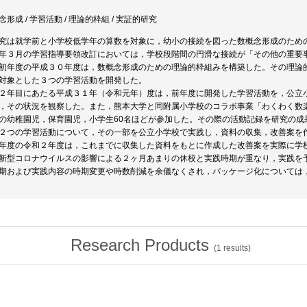
念形成 / 学習活動 / 理論的枠組 / 実証的研究
究は就学前と小学校低学年の算数を対象に，幼小の接続を図った数概念形成のため
年３月の学習指導要領改訂においては，学校段階間の円滑な接続が「その他の重要
初年度の平成３０年度は，数概念形成のための理論的枠組みを構築した。その理論
対象とした３つの学習活動を開発した。
２年目にあたる平成３１年（令和元年）度は，前年度に開発した学習活動を，公立
，その状況を観察した。また，熊本大学と同附属小学校のコラボ事業「わくわく数
の幼稚園児，保育園児，小学生60名ほどが参加した。その際の活動記録を研究の成
２つの学習活動について，その一部を公立小学校で実践し，資料の収集，改善案を
年度の令和２年度は，これまでに収集した資料をもとに作成した改善案を実際に学
新型コロナウイルスの影響による２ヶ月あまりの休校と実践時期が重なり，実践を
期および実践内容の時期変更や時数削減を余儀なくされ，パッケージ化については
Research Products
(
1
results)