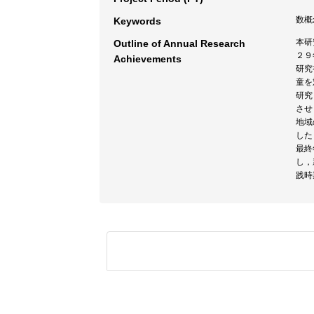
数概
Keywords
本研
Outline of Annual Research
２９
Achievements
研究
童を
研究
させ
地域
した
最終
し，
践時