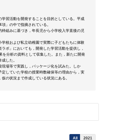
の学習活動を開発することを目的としている。平成
事項」の中で指摘されている。
的枠組みに基づき，年長児から小学校入学直後の児
小学校および私立幼稚園で実際に子どもたちに体験
楽ラボ」においても，開発した学習活動を提供し，
果を分析の資料として収集した。また，新たに開発
作成した。
校現場等で実践し，パッケージ化を試みた。しか
予定していた学校の授業時数確保等の理由から，実
，仮の状況まで作成している状況にある。
All
2021