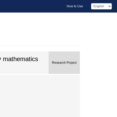
How to Use
ly mathematics
Research Project