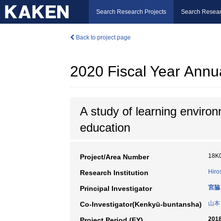
Search Research Projects
Search Resear
Back to project page
2020 Fiscal Year Annu
A study of learning enviro
education
18K
Project/Area Number
Hiro
Research Institution
宮脇
Principal Investigator
山本
Co-Investigator(Kenkyū-buntansha)
2018
Project Period (FY)