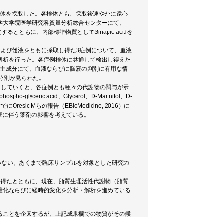
検体を採取した。各検体とも、採取後速やかに遠心
学大学院医学研究科質量分析総合センターにて、
とともに、内部標準物質としてSinapic acidを
よび髄液をともに採取し得た3症例について、血液
解析を行った。各症例検体に共通して検出し得えた
に第1主成分にて、血液ならびに髄液の判別に有用な情
分別が見られた。
eにて抽出していくと、各症例とも種々の代謝物の関与が示
ho-glyceric acid、Glycerol、D-Mannitol、D-
にOresic Mらの報告（EBioMedicine, 2016）に
治療に伴う薬剤の影響を考えている。
いない。あくまで臨床サンプルを対象とした研究の
を得たとともに、現在、脂質生理活性代謝物（脂質
定量化ならびに経時的変化を分析・解析を進めている
ることを企図するが、上記成果欄での物質がその候