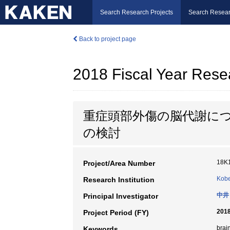
Search Research Projects
Search Resear
Back to project page
2018 Fiscal Year Rese
重症頭部外傷の脳代謝に
の検討
18K
Project/Area Number
Kobe
Research Institution
中井
Principal Investigator
2018
Project Period (FY)
brai
Keywords