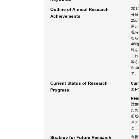
20
Outline of Annual Research
分離
Achievements
25
用い
現時
なら
46
報を
これ
唆され
Ara
て、
Current Status of Research
Curr
3: P
Progress
Rea
対象
ため
前述
メデ
とこ
今後
Strategy for Future Research