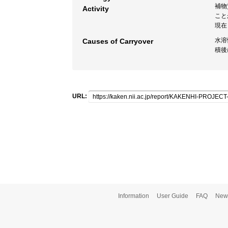
補物
Activity
こと
現在
水溶
Causes of Carryover
積後
URL:
Information
User Guide
FAQ
New