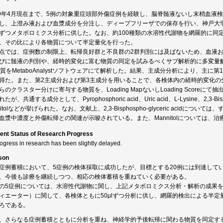
19年4月現在まで、5例の対象重症頭部外傷症例を経験し、脳脊髄液ないし末梢血液
し、上澄み液および血漿成分を分注し、ディープフリーザでの保存を行い、神戸大
μlずつメタボロミクス分析に供した。なお、約100種類の水溶性代謝物を網羅的に同定する
、その比により各物質について半定量化を行った。
点では、症例数の制限上、転帰良好群と不良群の2群判別には及ばないため、血液お
びに髄液の判別や、経時的変化に富む物質の同定を試みるべくサブ解析的に多変量
物質をMetaboAnalystソフトウェアにて解析した。結果、主成分分析により、主
得た。また、第2主成分および第3主成分を用いることで、各検体内の経時的変化の
らのクラスター分けに寄与する物質を、Loading MapないしLoading Scor
たが、共通する成分として、Pyrophosphoric acid、Uric acid、L-Lysine、2,3-Bisphosp
bitolなどが挙げられた。なお、文献上、2,3-Bisphospho-glyceric acidについては、すで
血漿中濃度と外傷転帰との関連が示唆されている。また、Mannitolについては、
ent Status of Research Progress
rogress in research has been slightly delayed.
son
症例蓄積において、5症例の検体採取に成功したが、目標とする20例には到達して
、今後も診療を継続しつつ、相応の検体蓄積を重ねていく必要がある。
の5症例については、水溶性代謝物に関し、上記メタボロミクス分析・解析の成果
ィエーター）に関して、各検体ともに50μlずつ分析に供し、網羅的検出による半
ろである。
、さらなる症例蓄積とともに分析を重ね、神経学的予後転帰に関わる物質を同定す