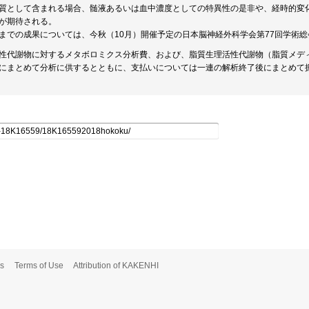
質として含まれる場合、髄液あるいは血中濃度としての特異性の是非や、経時的変
が期待される。
までの成果については、今秋（10月）開催予定の日本脳神経外科学会第77回学術
性代謝物に対するメタボロミクス分析費、および、脂質生理活性代謝物（脂質メデ
にまとめて分析に供するとともに、支払いについては一連の解析終了後にまとめて
s
Terms of Use
Attribution of KAKENHI