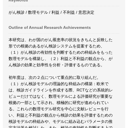
Keywords
がん検診 / 数理モデル / 利益 / 不利益 / 意思決定
Outline of Annual Research Achievements
本研究は、わが国のがん罹患率の状況をきちんと反映した
形での根拠のあるがん検診システムを提案するため、
（１）がん検診の有効性を判断するための枠組みをもった
数理モデルを構築し、（２）利益と不利益の観点から、が
ん検診の効果と効率性を分析・評価するものである。
初年度は、次の２点について重点的に取り組んだ。
（１）がん検診モデルの理論的な枠組みの構築：欧米で
は、検診ガイドラインを作成する際、RCTなどの系統的レ
ビューだけではなく、数理モデルによる評価研究が重要な
根拠の一部として示され、積極的に研究が進められてい
る。これらの数理モデル研究を中心に文献レビューを行
い、利益と不利益の観点から検診の効果を評価するための
検診モデルの枠組みや、モデルに組み込むパラメータの推
定方法等を検討した。また、検診の有効性を判断する上で