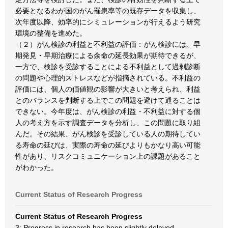
必要となるわが国のがん罹患率等の既存データを収集し、
次年度以降、効率的にシミュレーションが行えるよう研究
環境の整備を進めた。
（２）がん検診の利益と不利益の評価：がん検診には、早
期発見・早期治療による余命の延長効果が期待できるが、
一方で、検診を受診することによる不利益として過剰診断
の問題や心理的ストレスなどが指摘されている。不利益の
評価には、個人の価値観の影響が大きいと考えられ、利益
とのバランスを判断する上でこの問題を避けて通ることは
できない。今年度は、がん検診の利益・不利益に対する個
人の考え方を示す調査データを分析し、この問題に取り組
んだ。その結果、がん検診を受診している人の期待してい
る寿命の延びは、実際の寿命の延びよりもかなり高い可能
性があり、リスクコミュニケーション上の課題があること
がわかった。
Current Status of Research Progress
Current Status of Research Progress
3: Progress in research has been slightly delayed.