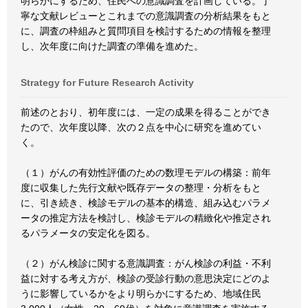
明らかにするため、住民への意識調査を計画している。丁
寧な文献レビューとこれまでの意識調査の分析結果をもと
に、調査の枠組みと質問項目を検討するための情報を整理
し、次年度に向けた調査の準備を進めた。
Strategy for Future Research Activity
前述のとおり、初年度には、一定の成果を得ることができ
たので、次年度以降、次の２点を中心に研究を進めてい
く。
（１）がんの有効性評価のための数理モデルの構築：前年
度に収集した先行文献や既存データの整理・分析をもと
に、引き続き、検診モデルの基本的構造、組み込むパラメ
ータの推定方法を検討し、検診モデルの精緻化や推定され
るパラメータの安定化を図る。
（２）がん検診に関する意識調査：がん検診の利益・不利
益に対する考え方が、検診の受診行動の意思決定にどのよ
うに影響しているかをより明らかにするため、地域住民