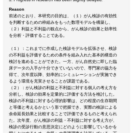
Reason
前述のとおり、本研究の目的は、（１）がん検診の有効性
を判断するための枠組みをもった数理モデルを構築し、
（２）利益と不利益の観点から、がん検診の効果と効率性
を分析・評価することである。
（１）：これまでに作成した検診モデルを拡張させ、検診
の不利益を評価するための条件を組み入れた基本的構造の
検討を進めることができた。一方、がん自然史に即した臨
床データの入手が十分できていないので、専門家の協力を
得て、次年度以降、効率的にシミュレーションが実施でき
るよう環境を充実させることが課題である。
（２）：がん検診の利益と不利益に対する個人の考え方を
分析し、検診の効果を定量的に評価する方法を検討した。
検診の不利益に対する心理的影響は、どの程度の生存期間
と等価と考えるかという形で把握でき、実際の検診による
余命延長効果と比較することで評価できるものと考えられ
た。次年度、がん検診の利益・不利益に対する考え方が、
検診の受診行動の意思決定にどのように影響しているかを