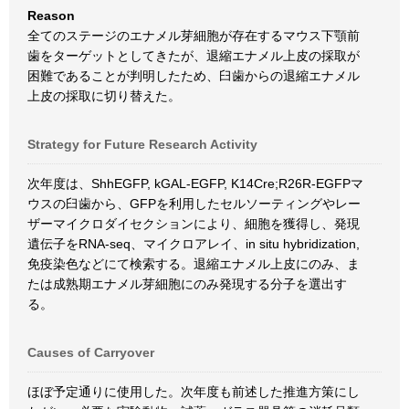
Reason
全てのステージのエナメル芽細胞が存在するマウス下顎前
歯をターゲットとしてきたが、退縮エナメル上皮の採取が
困難であることが判明したため、臼歯からの退縮エナメル
上皮の採取に切り替えた。
Strategy for Future Research Activity
次年度は、ShhEGFP, kGAL-EGFP, K14Cre;R26R-EGFPマ
ウスの臼歯から、GFPを利用したセルソーティングやレー
ザーマイクロダイセクションにより、細胞を獲得し、発現
遺伝子をRNA-seq、マイクロアレイ、in situ hybridization,
免疫染色などにて検索する。退縮エナメル上皮にのみ、ま
たは成熟期エナメル芽細胞にのみ発現する分子を選出す
る。
Causes of Carryover
ほぼ予定通りに使用した。次年度も前述した推進方策にし