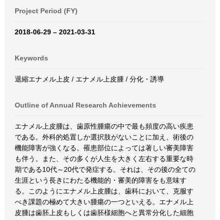
Project Period (FY)
2018-06-29 – 2021-03-31
Keywords
退縮エナメル上皮 / エナメル上皮腫 / 分化・誘導
Outline of Annual Research Achievements
エナメル上皮腫は、歯原性腫瘍の中で最も頻度の高い疾患
である。外科的処置しか選択肢がないことに加え、術後の
機能障害が強くなる。罹患部位によっては著しい審美障害
も伴う。また、その多くが人生を大きく左右する重要な時
期である10代～20代で発症する。それは、その後の全ての
生涯という長きにわたる機能的・審美的障害をも意味す
る。このようにエナメル上皮腫は、歯科において、克服す
べき課題の極めて大きい腫瘍の一つといえる。エナメル上
皮腫は歯胚上皮もしくは歯胚様細胞へと異常分化した細胞