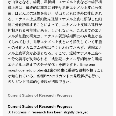
が由来となる。歯堤、星状網、エナメル上皮などの歯胚構
成上皮は、最終的に非常に扁平な退縮エナメル上皮に分化
後、ほとんどの活性を失い、萌出とともに体外に排出され
る。エナメル上皮腫細胞を退縮エナメル上皮に類似した細
胞に分化誘導することによって、エナメル上皮腫の進行が
抑制される可能性がある。しかしながら、これまでのエナ
メル芽細胞の研究は、エナメル質形成期間にのみ焦点が当
てられており、退縮エナメル上皮という消失していく細胞
への分化メカニズム研究は全く行われておらず、退縮エナ
メル上皮研究が必須となる。そこで、退縮エナメル上皮へ
の分化誘導が制御される「成熟期エナメル芽細胞から退縮
エナメル上皮までの分子変化」を解明する。Bmp one
morphogenetic protein)は歯の発生に重要な役割を担うこと
が知られている。各種Bmpのリガンドの発現解析を行い、
各リガンド特異的な発現が把握できた。
Current Status of Research Progress
Current Status of Research Progress
3: Progress in research has been slightly delayed.